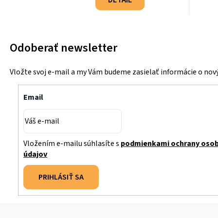
DETAIL
Odoberať newsletter
Vložte svoj e-mail a my Vám budeme zasielať informácie o no
Email
Vložením e-mailu súhlasíte s
podmienkami ochrany oso
údajov
PRIHLÁSIŤ SA
Z