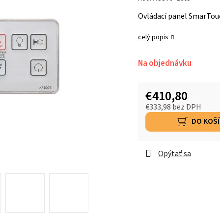
Ovládací panel SmarTouc
celý popis
Na objednávku
€410,80
€333,98 bez DPH
DO KOŠ
Opýtať sa