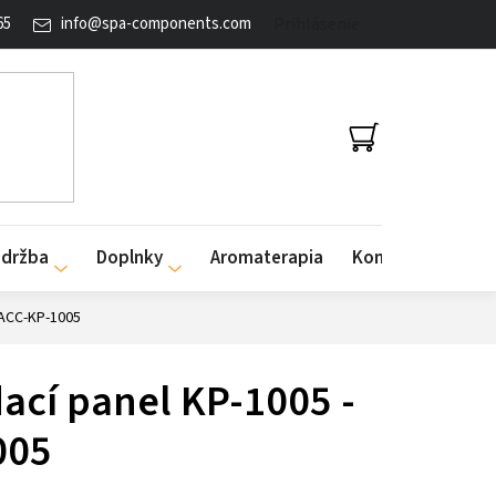
65
info
@
spa-components.com
Prihlásenie
NÁKUPNÝ
KOŠÍK
údržba
Doplnky
Aromaterapia
Kontakty
 ACC-KP-1005
ací panel KP-1005 -
005