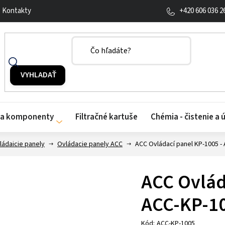
+420 606 036 2
Kontakty
y a komponenty
Filtračné kartuše
Chémia - čistenie a 
ládaicie panely
Ovládacie panely ACC
ACC Ovládací panel KP-1005 -
ACC Ovlád
ACC-KP-1
Kód:
ACC-KP-1005