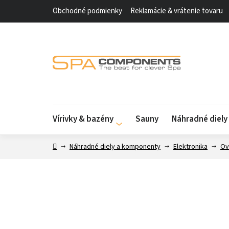
Prejsť
Obchodné podmienky
Reklamácie & vrátenie tovaru
na
obsah
Vírivky & bazény
Sauny
Náhradné diel
Domov
Náhradné diely a komponenty
Elektronika
Ov