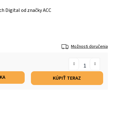
h Digital od značky ACC
Možnosti doručenia
ÍKA
KÚPIŤ TERAZ