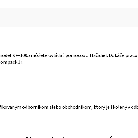
odel KP-1005 môžete ovládať pomocou 5 tlačidiel. Dokáže pracova
Compack Jr.
lifikovaným odborníkom alebo obchodníkom, ktorý je školený v od