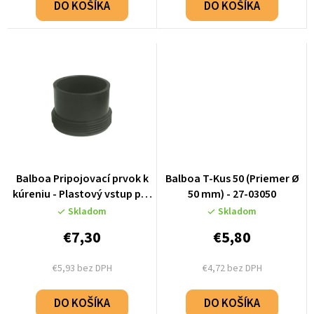
o
DO KOŠÍKA
DO KOŠÍKA
v
Balboa Pripojovací prvok k
Balboa T-Kus 50 (Priemer Ø
kúreniu - Plastový vstup pre
50 mm) - 27-03050
hadicu 60mm - 50085
Skladom
Skladom
€7,30
€5,80
€5,93 bez DPH
€4,72 bez DPH
DO KOŠÍKA
DO KOŠÍKA