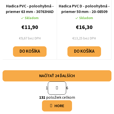
Hadica PVC - poloohybná -
Hadica PVC D - poloohybná -
priemer 63 mm - 30763HAD
priemer 50 mm - 20-08509
Skladom
Skladom
€11,90
€16,30
€9,67 bez DPH
€13,25 bez DPH
DO KOŠÍKA
DO KOŠÍKA
NAČÍTAŤ 24 ĎALŠÍCH
S
1
6
t
O
r
131
položiek celkom
v
á
l
HORE
n
á