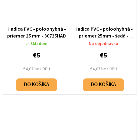
Hadica PVC - poloohybná -
Hadica PVC - poloohybná -
priemer 25 mm - 30725HAD
priemer 25mm - šedá -
30725-1HAD
Skladom
Na objednávku
€5
€5
€4,07 bez DPH
€4,07 bez DPH
DO KOŠÍKA
DO KOŠÍKA