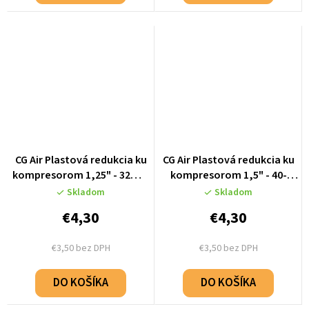
CG Air Plastová redukcia ku
CG Air Plastová redukcia ku
kompresorom 1,25" - 32mm
kompresorom 1,5" - 40-
- AD-1_1-4-M_X_32F
50mm - AD-1_1-2-M_X_50-
Skladom
Skladom
40F
€4,30
€4,30
€3,50 bez DPH
€3,50 bez DPH
DO KOŠÍKA
DO KOŠÍKA