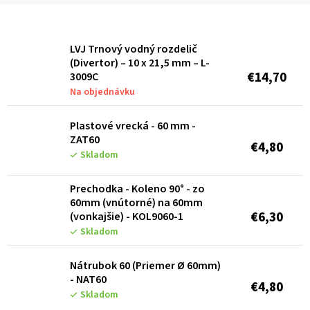
V
LVJ Trnový vodný rozdelič
ý
(Divertor) – 10 x 21,5 mm – L-
p
€14,70
3009C
Na objednávku
i
s
Plastové vrecká - 60 mm -
p
ZAT60
€4,80
Skladom
r
o
Prechodka - Koleno 90° - zo
d
60mm (vnútorné) na 60mm
€6,30
(vonkajšie) - KOL9060-1
u
Skladom
k
Nátrubok 60 (Priemer Ø 60mm)
t
- NAT60
€4,80
o
Skladom