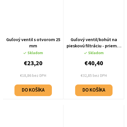
Guľový ventil s otvorom 25
Guľový ventil/kohút na
mm
pieskovú filtráciu - priemer
50mm - 1.26.030001
Skladom
Skladom
€23,20
€40,40
€18,86 bez DPH
€32,85 bez DPH
DO KOŠÍKA
DO KOŠÍKA