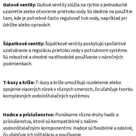
Gulové ventily:
Guľové ventily slúžia na rýchle a jednoduché
uzavretie alebo otvorenie prietoku vody. Sú ideálne na použitie
tam, kde je potrebné často regulovať tok vody, napríklad pri
údržbe alebo opravách.
Šúpatkové ventily:
Šúpátkové ventily poskytujú spoľahlivé
uzatváranie a reguláciu prietoku vody v potrubnom systéme.
Sú robustné a vhodné na dlhodobé používanie v náročných
podmienkach.
T-kusy a kríže:
T-kusy a kríže umožňujú rozdelenie alebo
spojenie viacerých rúrok v rôznych smeroch, čo uľahčuje tvorbu
komplexných vodoinštalačných systémov.
Hadice a príslušenstvo:
Ponúkame rôzne druhy hadíc a
príslušenstva, ktoré sú kompatibilné s našimi
vodoinštalačnými komponentmi. Hadice sú flexibilné a odolné,
čo uľahčuje ich inštaláciu a používanie.