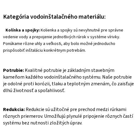
k
d
o
a
v
Kategória vodoinštalačného materiálu:
c
a
i
n
Kolínka a spojky:
Kolienka a spojky sú nevyhnutné pre správne
e
i
vedenie vody a prepojenie jednotlivých rúrok v systéme vírivky.
p
Ponúkame rôzne uhly a veľkosti, aby bolo možné jednoducho
e
r
prispôsobiť inštaláciu konkrétnym potrebám.
v
k
y
Potrubie:
Kvalitné potrubie je základným stavebným
kameňom každého vodoinštalačného systému. Naše potrubie
v
je odolné proti korózii, tlaku a teplotným zmenám, čo zaisťuje
ý
dlhú životnosť a spoľahlivosť.
p
i
s
Redukcia:
Redukcie sú užitočné pre prechod medzi rúrkami
u
rôznych priemerov. Umožňujú plynulé pripojenie rôznych častí
systému bez nutnosti zložitých úprav.