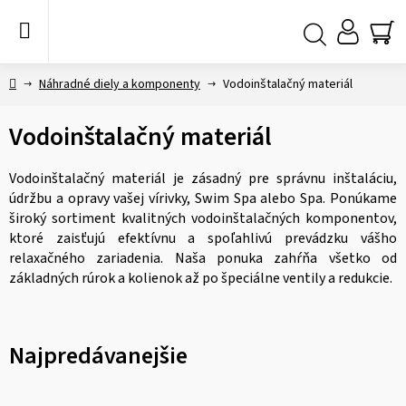
Prejsť
na
obsah
NÁ
Hľadať
KO
Domov
Náhradné diely a komponenty
Vodoinštalačný materiál
Vodoinštalačný materiál
Vodoinštalačný materiál je zásadný pre správnu inštaláciu,
údržbu a opravy vašej vírivky, Swim Spa alebo Spa. Ponúkame
široký sortiment kvalitných vodoinštalačných komponentov,
ktoré zaisťujú efektívnu a spoľahlivú prevádzku vášho
relaxačného zariadenia. Naša ponuka zahŕňa všetko od
základných rúrok a kolienok až po špeciálne ventily a redukcie.
Najpredávanejšie