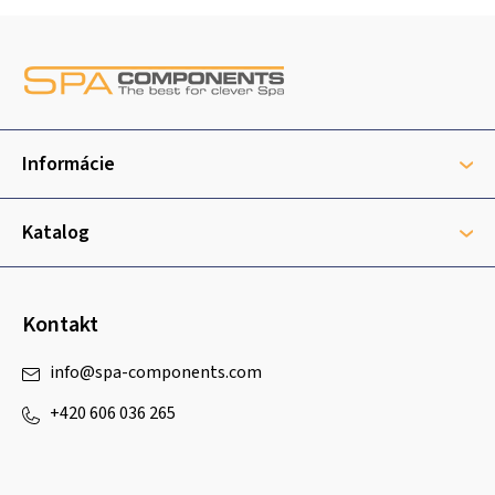
Z
á
p
ä
t
Informácie
i
e
Katalog
Kontakt
info
@
spa-components.com
+420 606 036 265