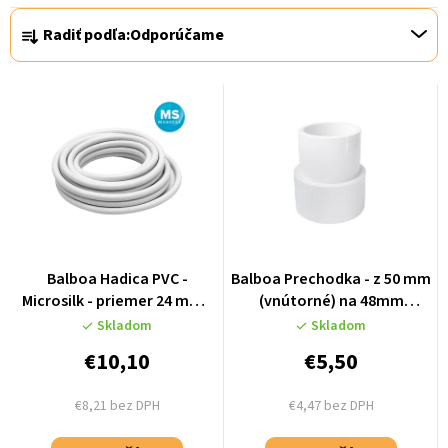
v
R
Radiť podľa:
Odporúčame
a
d
e
n
i
e
p
r
Balboa Hadica PVC -
Balboa Prechodka - z 50 mm
o
Microsilk - priemer 24 mm -
(vnútorné) na 48mm
20-0834
(vonkajšie) - 33-4850
d
Skladom
Skladom
u
€10,10
€5,50
k
€8,21 bez DPH
€4,47 bez DPH
t