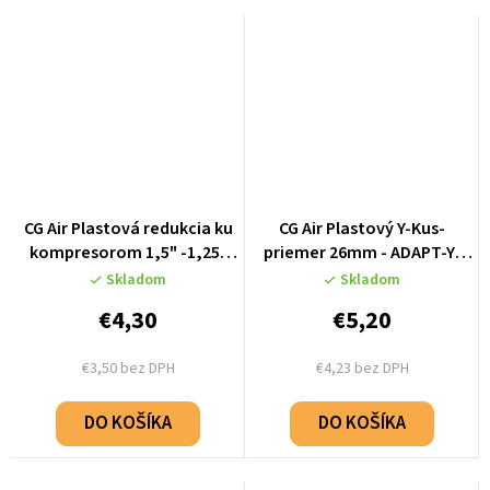
CG Air Plastová redukcia ku
CG Air Plastový Y-Kus-
kompresorom 1,5" -1,25"
priemer 26mm - ADAPT-Y-
TEPLUVZDORNÁ - AD-1_1-
26MM
Skladom
Skladom
4HTR
€4,30
€5,20
€3,50 bez DPH
€4,23 bez DPH
DO KOŠÍKA
DO KOŠÍKA