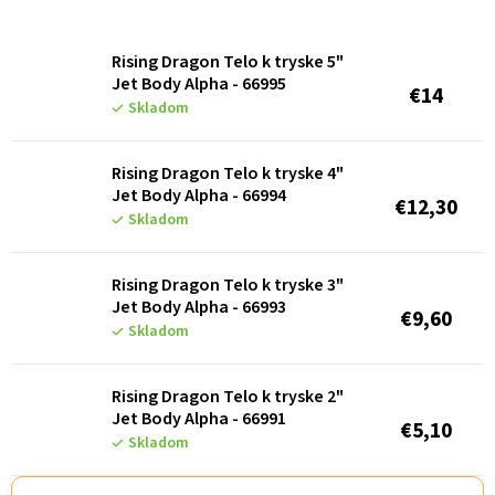
V
ý
Rising Dragon Telo k tryske 5"
Jet Body Alpha - 66995
p
€14
Skladom
i
s
Rising Dragon Telo k tryske 4"
p
Jet Body Alpha - 66994
€12,30
Skladom
r
o
Rising Dragon Telo k tryske 3"
d
Jet Body Alpha - 66993
€9,60
u
Skladom
k
Rising Dragon Telo k tryske 2"
t
Jet Body Alpha - 66991
€5,10
o
Skladom
v
R