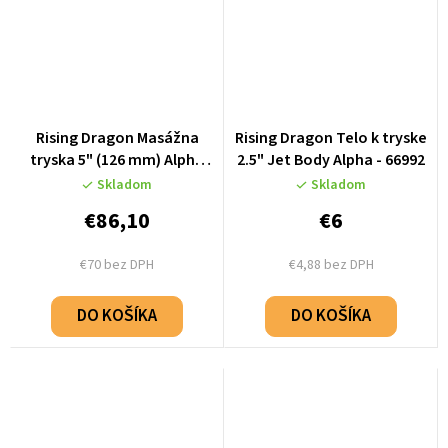
Rising Dragon Masážna
Rising Dragon Telo k tryske
tryska 5" (126 mm) Alpha
2.5" Jet Body Alpha - 66992
Twin Pulse - Stainless Steel
Skladom
Skladom
- K66995-02
€86,10
€6
€70 bez DPH
€4,88 bez DPH
DO KOŠÍKA
DO KOŠÍKA