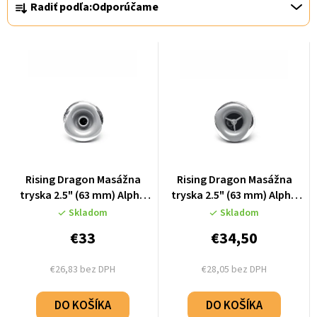
Radiť podľa:
Odporúčame
a
d
e
n
i
e
p
r
Rising Dragon Masážna
Rising Dragon Masážna
o
tryska 2.5" (63 mm) Alpha
tryska 2.5" (63 mm) Alpha
Directional - Stainless Steel
Face Spinning - Stainless
d
Skladom
Skladom
- K66992-01
Steel - K66992-02
u
€33
€34,50
k
€26,83 bez DPH
€28,05 bez DPH
t
o
DO KOŠÍKA
DO KOŠÍKA