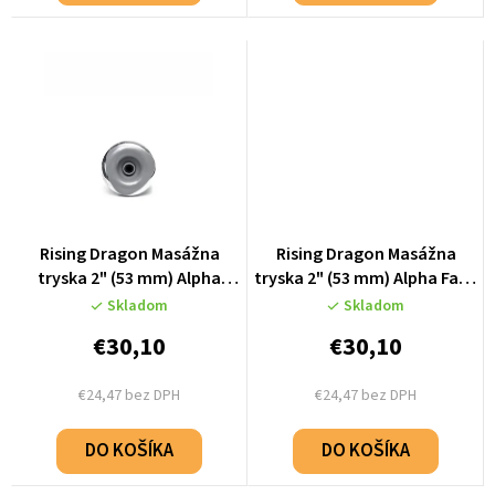
v
Rising Dragon Masážna
Rising Dragon Masážna
tryska 2" (53 mm) Alpha
tryska 2" (53 mm) Alpha Face
Directional - Stainless Steel
Spinning - Stainless Steel -
Skladom
Skladom
- K66991-01
K66991-02
€30,10
€30,10
€24,47 bez DPH
€24,47 bez DPH
DO KOŠÍKA
DO KOŠÍKA