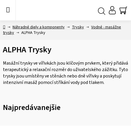
Prejsť
na
obsah
NÁ
Hľadať
KO
Domov
Náhradné diely a komponenty
Trysky
Vodné - masážne
trysky
ALPHA Trysky
ALPHA Trysky
Masážní trysky ve vířivkách jsou klíčovým prvkem, který přidává
terapeutický a relaxační rozměr do uživatelského zážitku. Tyto
trysky jsou umístěny ve stěnách nebo dně vířivky a poskytují
intenzivní masáž pomocí stříkání vody pod tlakem.
Najpredávanejšie