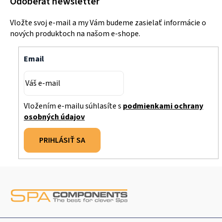
Odoberať newsletter
d
a
Vložte svoj e-mail a my Vám budeme zasielať informácie o
c
nových produktoch na našom e-shope.
i
e
Email
p
r
v
k
Vložením e-mailu súhlasíte s
podmienkami ochrany
y
osobných údajov
v
ý
PRIHLÁSIŤ SA
p
i
Z
s
u
á
p
ä