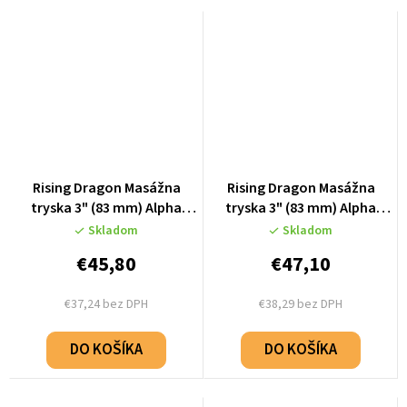
Rising Dragon Masážna
Rising Dragon Masážna
tryska 3" (83 mm) Alpha
tryska 3" (83 mm) Alpha
Directional - Stainless Steel
Single Pulse - Stainless
Skladom
Skladom
- K66993-01
Steel - K66993-02
€45,80
€47,10
€37,24 bez DPH
€38,29 bez DPH
DO KOŠÍKA
DO KOŠÍKA