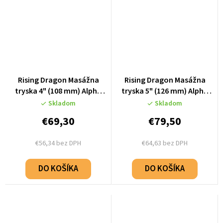
Rising Dragon Masážna
Rising Dragon Masážna
tryska 4" (108 mm) Alpha
tryska 5" (126 mm) Alpha
Twin Pulse - Stainless Steel
Single Pulse - Stainless
Skladom
Skladom
- K66994-02
Steel - K66995-01
€69,30
€79,50
€56,34 bez DPH
€64,63 bez DPH
DO KOŠÍKA
DO KOŠÍKA