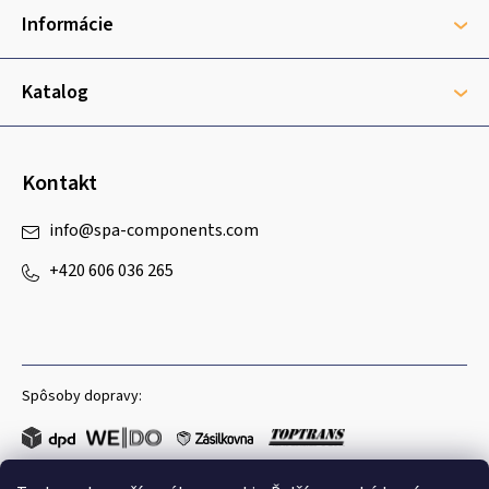
t
Informácie
i
e
Katalog
Kontakt
info
@
spa-components.com
+420 606 036 265
Spôsoby dopravy: