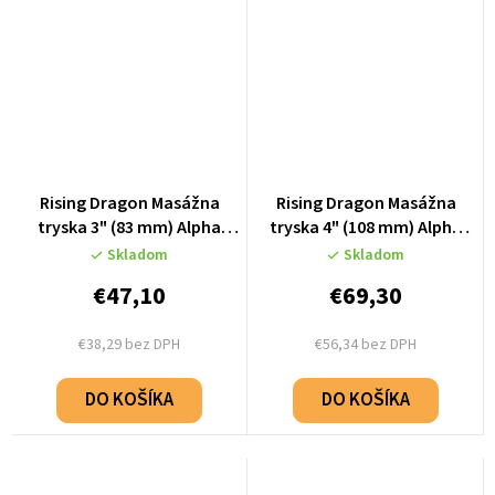
Rising Dragon Masážna
Rising Dragon Masážna
tryska 3" (83 mm) Alpha
tryska 4" (108 mm) Alpha
Twin Pulse - Stainless Steel
Single Pulse - Stainless
Skladom
Skladom
- K66993-03
Steel - K66994-01
€47,10
€69,30
€38,29 bez DPH
€56,34 bez DPH
DO KOŠÍKA
DO KOŠÍKA