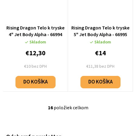
Rising Dragon Telo k tryske
Rising Dragon Telo k tryske
4" Jet Body Alpha - 66994
5" Jet Body Alpha - 66995
Skladom
Skladom
€12,30
€14
€10 bez DPH
€11,38 bez DPH
DO KOŠÍKA
DO KOŠÍKA
16
položiek celkom
O
v
l
á