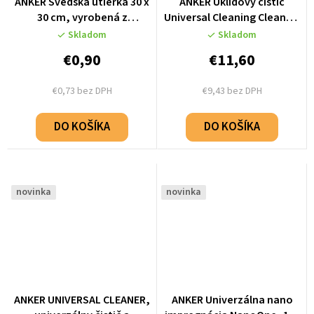
ANKER Švédska utierka 30 x
ANKER Úklidový čistič
30 cm, vyrobená z
Universal Cleaning Cleaner,
mikrovlákna, vhodná
500 ml
Skladom
Skladom
pomôcka pri upratovaní
€0,90
€11,60
€0,73 bez DPH
€9,43 bez DPH
DO KOŠÍKA
DO KOŠÍKA
novinka
novinka
ANKER UNIVERSAL CLEANER,
ANKER Univerzálna nano