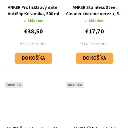
ANKER Protisklzový náter
ANKER Stainless Steel
AntiSlip Keramika, 500 ml
Cleaner čistenie nerezu, 500
ml
Skladom
Skladom
€38,50
€17,70
€31,30 bez DPH
€14,39 bez DPH
DO KOŠÍKA
DO KOŠÍKA
novinka
novinka