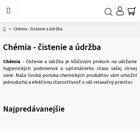
Prejsť
na
obsah
NÁ
Hľadať
KO
Domov
Chémia - čistenie a údržba
Chémia - čistenie a údržba
Chémia
- čistenie a údržba je kľúčovým prvkom na udržanie
hygienických podmienok a optimálneho stavu vašej vírivej
vane. Naša široká ponuka chemických produktov vám umožní
jednoduchú a efektívnu starostlivosť o váš relaxačný priestor.
Najpredávanejšie