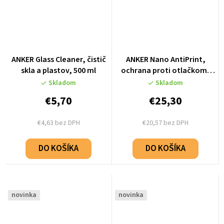
ANKER Glass Cleaner, čistič
ANKER Nano AntiPrint,
skla a plastov, 500 ml
ochrana proti otlačkom,
500 ml
Skladom
Skladom
€5,70
€25,30
€4,63 bez DPH
€20,57 bez DPH
DO KOŠÍKA
DO KOŠÍKA
novinka
novinka