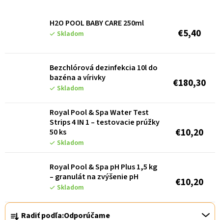
V
ý
H2O POOL BABY CARE 250ml
p
€5,40
Skladom
i
s
Bezchlórová dezinfekcia 10l do
p
bazéna a vírivky
€180,30
Skladom
r
o
Royal Pool & Spa Water Test
d
Strips 4 IN 1 – testovacie prúžky
€10,20
50 ks
u
Skladom
k
Royal Pool & Spa pH Plus 1,5 kg
t
– granulát na zvýšenie pH
€10,20
o
Skladom
v
R
Radiť podľa:
Odporúčame