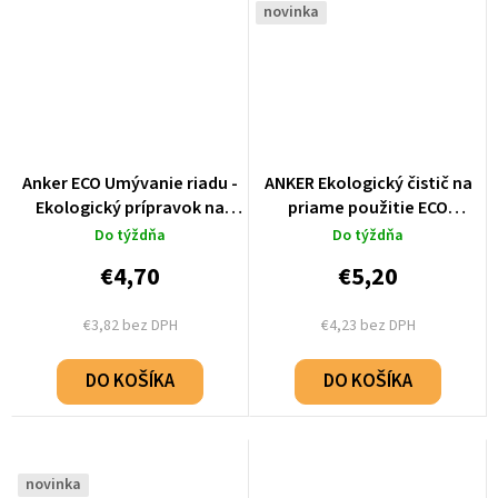
novinka
Anker ECO Umývanie riadu -
ANKER Ekologický čistič na
Ekologický prípravok na
priame použitie ECO
umývanie riadu - 500 ml
Universal Cleaner - 500ml
Do týždňa
Do týždňa
€4,70
€5,20
€3,82 bez DPH
€4,23 bez DPH
DO KOŠÍKA
DO KOŠÍKA
novinka