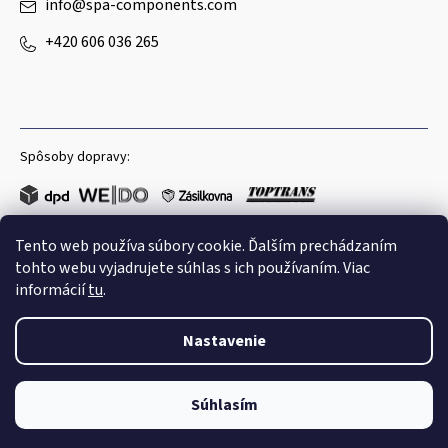
info
@
spa-components.com
+420 606 036 265
Spôsoby dopravy:
Tento web používa súbory cookie. Ďalším prechádzaním
Obľúbené spôsoby platby:
tohto webu vyjadrujete súhlas s ich používaním. Viac
informácií
tu
.
Nastavenie
Copyright 2026
Spa Components
. Všetky práva vyhradené.
Súhlasím
Shoptet
|
mime digital