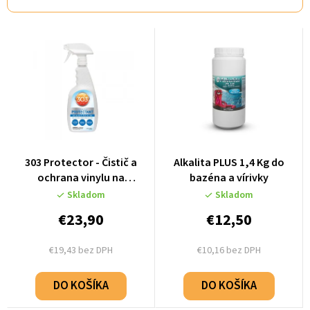
a
d
e
n
i
e
p
r
303 Protector - Čistič a
Alkalita PLUS 1,4 Kg do
o
ochrana vinylu na
bazéna a vírivky
termokryt (473 ml) - 30308
d
Skladom
Skladom
u
€23,90
€12,50
k
€19,43 bez DPH
€10,16 bez DPH
t
o
DO KOŠÍKA
DO KOŠÍKA
v