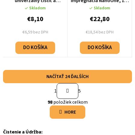
univerzálny čistič a
impregnácia NanoOne, 150
odmasťovač, 500 ml
ml
Skladom
Skladom
€8,10
€22,80
€6,59 bez DPH
€18,54 bez DPH
DO KOŠÍKA
DO KOŠÍKA
NAČÍTAŤ 24 ĎALŠÍCH
S
1
5
t
O
r
98
položiek celkom
v
á
l
HORE
n
á
k
d
o
Čistenie a Údržba:
a