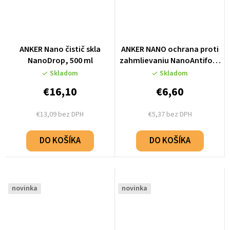
ANKER Nano čistič skla
ANKER NANO ochrana proti
NanoDrop, 500 ml
zahmlievaniu NanoAntifog,
150 ml
Skladom
Skladom
€16,10
€6,60
€13,09 bez DPH
€5,37 bez DPH
DO KOŠÍKA
DO KOŠÍKA
novinka
novinka