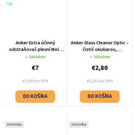
tip
Anker Extra účinný
Anker Glass Cleaner Optic –
odstraňovač plesní Mold
čistič okuliarov,
Remover - 500ml
antistatický, bez šmúh (100
Skladom
Skladom
ml)
€7
€2,80
€5,69 bez DPH
€2,28 bez DPH
DO KOŠÍKA
DO KOŠÍKA
novinka
novinka