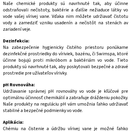
v
Naše chemické produkty sú navrhnuté tak, aby účinne
c
a
odstraňovali nečistoty, baktérie a ďalšie nežiaduce látky vo
i
n
vode vašej vírivej vane. Vďaka nim môžete udržiavať čistotu
e
i
vody a zamedziť vzniku usadenín a nečistôt na stenách av
p
zariadení veje.
e
r
v
Dezinfekcia:
k
Na zabezpečenie hygienicky čistého priestoru ponúkame
dezinfekčné prostriedky do víriviek, bazénu, či Swimspa, ktoré
y
účinne bojujú proti mikróbom a baktériám vo vode. Tieto
v
produkty sú navrhnuté tak, aby poskytovali bezpečné a zdravé
ý
prostredie pre užívateľov vírivky.
p
i
pH Rovnováha:
s
Udržiavanie správnej pH rovnováhy vo vode je kľúčové pre
u
optimálnu účinnosť chemikálií a zabraňuje dráždeniu pokožky.
Naše produkty na reguláciu pH vám umožnia ľahko udržiavať
stabilné a bezpečné podmienky vo vode.
Aplikácia:
Chémiu na čistenie a údržbu vírivej vane je možné ľahko