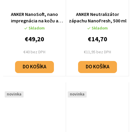
ANKER NanoSoft, nano
ANKER Neutralizátor
impregnácia na kožu a
zápachu NanoFresh, 500 ml
koženku, 500 ml
Skladom
Skladom
€49,20
€14,70
€40 bez DPH
€11,95 bez DPH
DO KOŠÍKA
DO KOŠÍKA
novinka
novinka