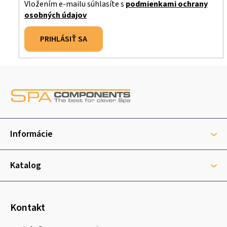
Vložením e-mailu súhlasíte s
podmienkami ochrany
osobných údajov
PRIHLÁSIŤ SA
Z
á
p
ä
t
Informácie
i
e
Katalog
Kontakt