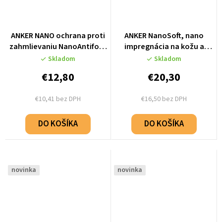
ANKER NANO ochrana proti
ANKER NanoSoft, nano
zahmlievaniu NanoAntifog,
impregnácia na kožu a
500 ml
koženku, 150 ml
Skladom
Skladom
€12,80
€20,30
€10,41 bez DPH
€16,50 bez DPH
DO KOŠÍKA
DO KOŠÍKA
novinka
novinka