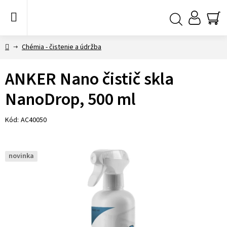
Prejsť
na
obsah
NÁ
Hľadať
KO
Domov
Chémia - čistenie a údržba
ANKER Nano čistič skla
NanoDrop, 500 ml
Kód:
AC40050
novinka