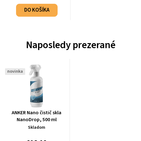
DO KOŠÍKA
Naposledy prezerané
novinka
ANKER Nano čistič skla
NanoDrop, 500 ml
Skladom