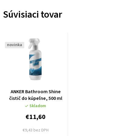
Súvisiaci tovar
novinka
ANKER Bathroom Shine
čistič do kúpeľne, 500 ml
Skladom
€11,60
€9,43 bez DPH