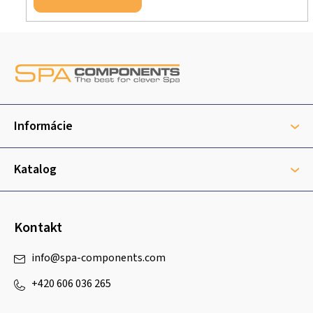
Z
á
p
ä
t
Informácie
i
e
Katalog
Kontakt
info
@
spa-components.com
+420 606 036 265