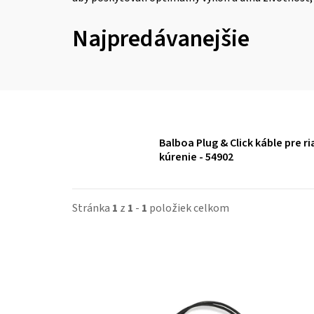
Najpredávanejšie
Balboa Plug & Click káble pre r
kúrenie - 54902
Stránka
1
z
1
-
1
položiek celkom
V
ý
p