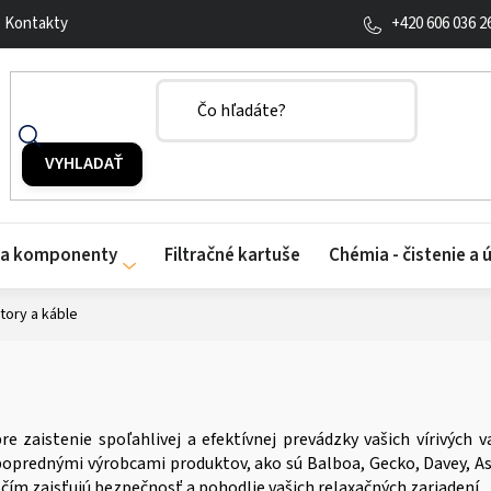
+420 606 036 2
Kontakty
y a komponenty
Filtračné kartuše
Chémia - čistenie a 
tory a káble
 zaistenie spoľahlivej a efektívnej prevádzky vašich vírivých 
prednými výrobcami produktov, ako sú Balboa, Gecko, Davey, Ast
čím zaisťujú bezpečnosť a pohodlie vašich relaxačných zariadení.