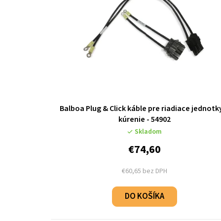
i
s
p
r
o
Balboa Plug & Click káble pre riadiace jednotk
d
kúrenie - 54902
u
Skladom
€74,60
k
t
€60,65 bez DPH
o
DO KOŠÍKA
v