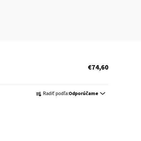
€74,60
R
Radiť podľa:
Odporúčame
a
d
e