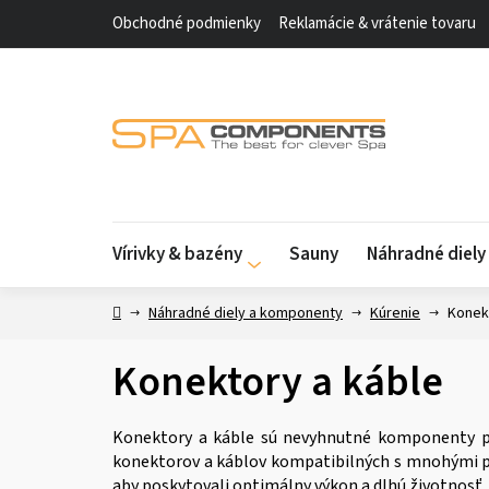
Prejsť
Obchodné podmienky
Reklamácie & vrátenie tovaru
na
obsah
Vírivky & bazény
Sauny
Náhradné diel
Domov
Náhradné diely a komponenty
Kúrenie
Konek
Konektory a káble
Konektory a káble sú nevyhnutné komponenty pre
konektorov a káblov kompatibilných s mnohými po
aby poskytovali optimálny výkon a dlhú životnosť, 