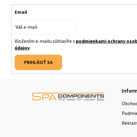
Email
Vložením e-mailu súhlasíte s
podmienkami ochrany oso
údajov
PRIHLÁSIŤ SA
Z
Inform
á
Obchod
p
Podmie
ä
Reklamá
t