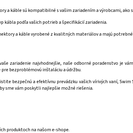
ý
p
tory a káble sú kompatibilné s vašim zariadením a výrobcami, ako sú
i
yp kábla podľa vašich potrieb a špecifikácií zariadenia.
s
u
konektory a káble vyrobené z kvalitných materiálov a majú potrebné
re vaše zariadenie najvhodnejšie, naše odborné poradenstvo je v
 pre bezproblémovú inštaláciu a údržbu.
aistite bezpečnú a efektívnu prevádzku vašich vírivých vaní, Swi
aby sme vám poskytli najlepšie možné riešenia.
vých produktoch na našom e-shope.