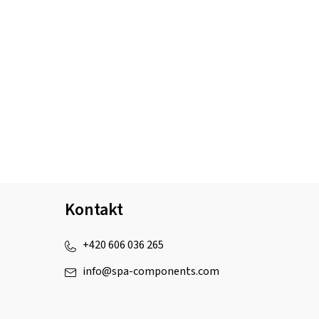
Kontakt
+420 606 036 265
info
@
spa-components.com