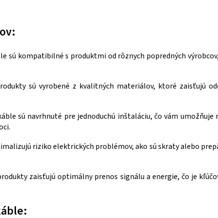
O
v
ov:
l
á
ble sú kompatibilné s produktmi od rôznych popredných výrobcov
d
a
produkty sú vyrobené z kvalitných materiálov, ktoré zaisťujú o
c
i
káble sú navrhnuté pre jednoduchú inštaláciu, čo vám umožňuje 
e
ci.
p
imalizujú riziko elektrických problémov, ako sú skraty alebo prepä
r
v
k
produkty zaisťujú optimálny prenos signálu a energie, čo je kľ
y
v
káble: