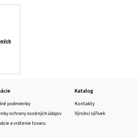
bných
ácie
Katalog
né podmienky
Kontakty
nky ochrany osobných údajov
Výrobci výřivek
cie a vrátenie tovaru