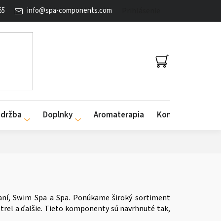
65
info
@
spa-components.com
Prihlásenie
NÁKUPNÝ
KOŠÍK
údržba
Doplnky
Aromaterapia
Kontakty
vaní, Swim Spa a Spa. Ponúkame široký sortiment
rel a ďalšie. Tieto komponenty sú navrhnuté tak,