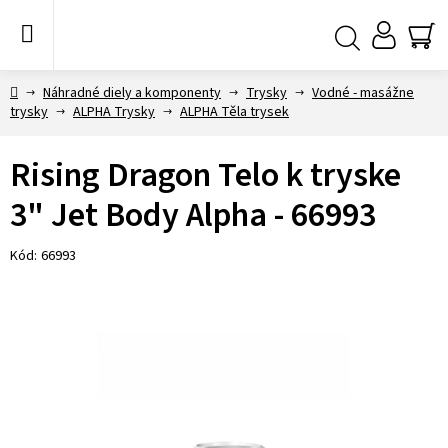
Prejsť
na
obsah
NÁ
Hľadať
KO
Domov
Náhradné diely a komponenty
Trysky
Vodné - masážne
trysky
ALPHA Trysky
ALPHA Těla trysek
Rising Dragon Telo k tryske
3" Jet Body Alpha - 66993
Kód:
66993