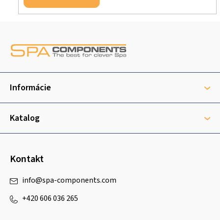
Z
á
p
ä
t
Informácie
i
e
Katalog
Kontakt
info
@
spa-components.com
+420 606 036 265