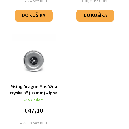
€37,24 bez DPH
€38,29 bez DPH
DO KOŠÍKA
DO KOŠÍKA
Rising Dragon Masážna
tryska 3" (83 mm) Alpha
Twin Pulse - Stainless Steel
Skladom
- K66993-03
€47,10
€38,29 bez DPH