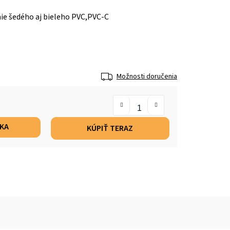
ie šedého aj bieleho PVC,PVC-C
Možnosti doručenia
ÍKA
KÚPIŤ TERAZ