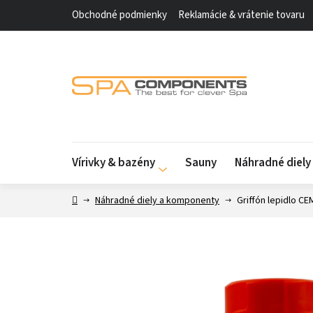
Prejsť
Obchodné podmienky
Reklamácie & vrátenie tovaru
na
obsah
Vírivky & bazény
Sauny
Náhradné diel
Domov
Náhradné diely a komponenty
Griffón lepidlo C