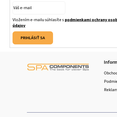
Vložením e-mailu súhlasíte s
podmienkami ochrany oso
údajov
PRIHLÁSIŤ SA
Z
Inform
á
Obchod
p
Podmie
ä
Reklamá
t
i