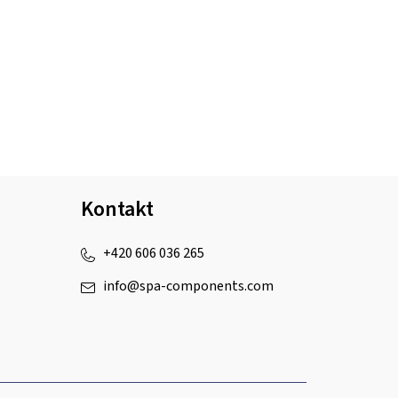
Kontakt
+420 606 036 265
info
@
spa-components.com