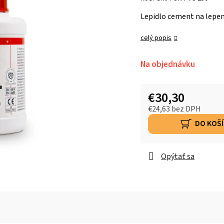
Lepidlo cement na lepen
celý popis
Na objednávku
€30,30
€24,63 bez DPH
DO KOŠ
Opýtať sa