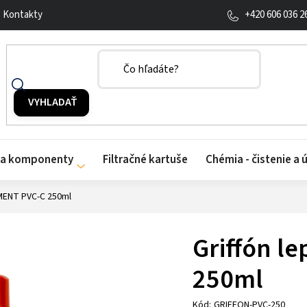
+420 606 036 2
Kontakty
y a komponenty
Filtračné kartuše
Chémia - čistenie a 
EMENT PVC-C 250ml
Griffón l
250ml
Kód:
GRIFFON-PVC-250