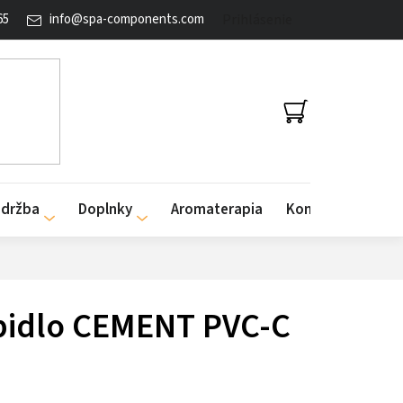
65
info
@
spa-components.com
Prihlásenie
NÁKUPNÝ
KOŠÍK
údržba
Doplnky
Aromaterapia
Kontakty
epidlo CEMENT PVC-C