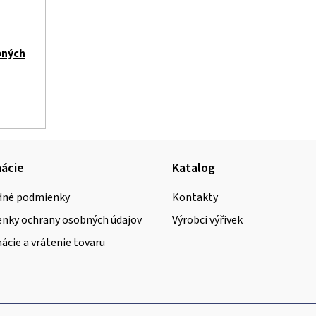
bných
ácie
Katalog
né podmienky
Kontakty
nky ochrany osobných údajov
Výrobci výřivek
cie a vrátenie tovaru