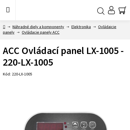
Prejsť
na
obsah
NÁ
Hľadať
KO
Domov
Náhradné diely a komponenty
Elektronika
Ovládaicie
panely
Ovládacie panely ACC
ACC Ovládací panel LX-1005 -
220-LX-1005
Kód:
220-LX-1005