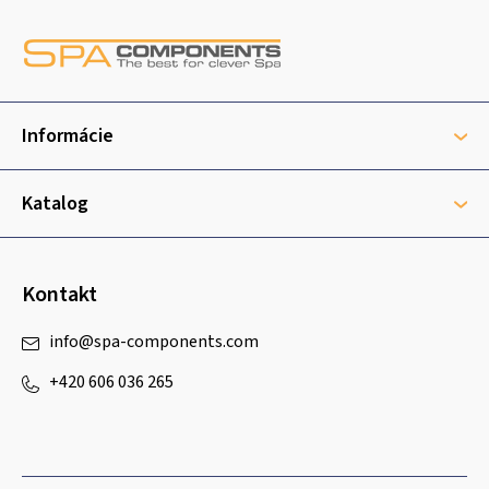
Z
á
p
ä
t
Informácie
i
e
Katalog
Kontakt
info
@
spa-components.com
+420 606 036 265