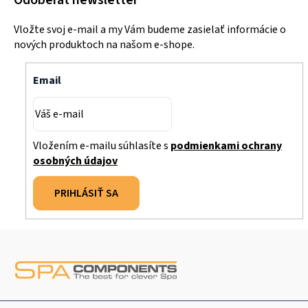
Odoberať newsletter
Vložte svoj e-mail a my Vám budeme zasielať informácie o
nových produktoch na našom e-shope.
Email
Vložením e-mailu súhlasíte s
podmienkami ochrany
osobných údajov
PRIHLÁSIŤ SA
Z
á
p
ä