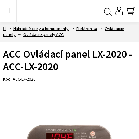
Prejsť
na
obsah
NÁ
Hľadať
KO
Domov
Náhradné diely a komponenty
Elektronika
Ovládaicie
panely
Ovládacie panely ACC
ACC Ovládací panel LX-2020 -
ACC-LX-2020
Kód:
ACC-LX-2020