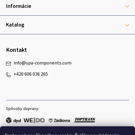
t
Informácie
i
e
Katalog
Kontakt
info
@
spa-components.com
+420 606 036 265
Spôsoby dopravy: