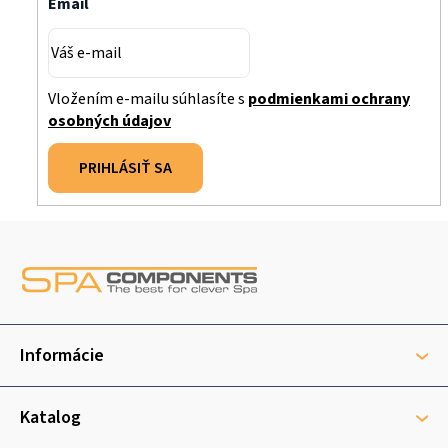
Email
Vložením e-mailu súhlasíte s
podmienkami ochrany
osobných údajov
PRIHLÁSIŤ SA
Z
á
p
ä
t
Informácie
i
e
Katalog