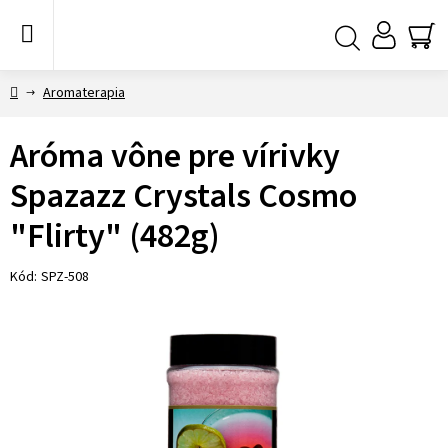
Prejsť
na
obsah
NÁ
Hľadať
KO
Domov
Aromaterapia
Aróma vône pre vírivky
Spazazz Crystals Cosmo
"Flirty" (482g)
Kód:
SPZ-508