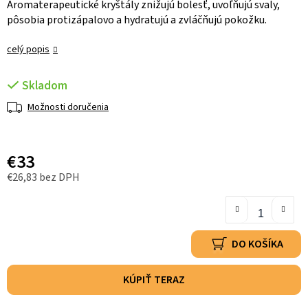
Aromaterapeutické kryštály znižujú bolesť, uvoľňujú svaly,
pôsobia protizápalovo a hydratujú a zvláčňujú pokožku.
celý popis
Skladom
Možnosti doručenia
€33
€26,83 bez DPH
DO KOŠÍKA
KÚPIŤ TERAZ