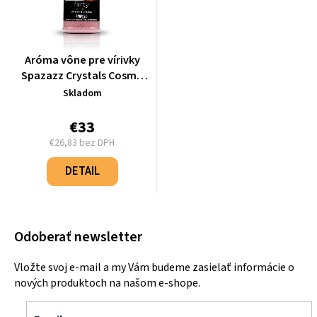
Aróma vône pre vírivky
Spazazz Crystals Cosmo
"Flirty" (482g)
Skladom
€33
€26,83 bez DPH
Jednotková
cena:
DETAIL
Odoberať newsletter
Vložte svoj e-mail a my Vám budeme zasielať informácie o
nových produktoch na našom e-shope.