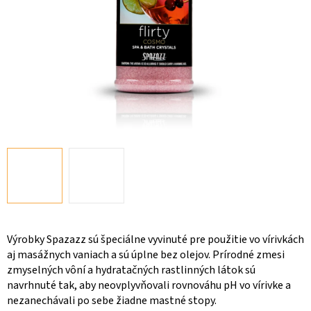
Výrobky Spazazz sú špeciálne vyvinuté pre použitie vo vírivkách
aj masážnych vaniach a sú úplne bez olejov. Prírodné zmesi
zmyselných vôní a hydratačných rastlinných látok sú
navrhnuté tak, aby neovplyvňovali rovnováhu pH vo vírivke a
nezanechávali po sebe žiadne mastné stopy.