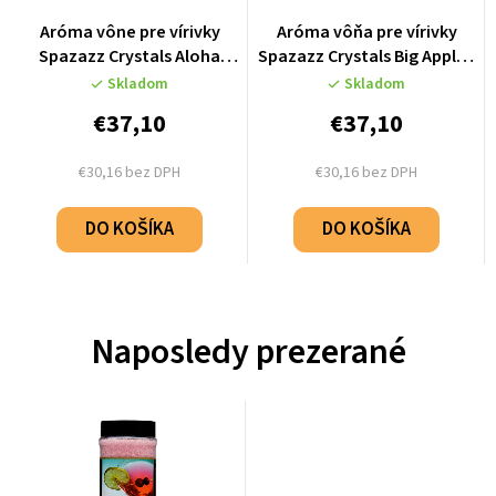
Aróma vône pre vírivky
Aróma vôňa pre vírivky
Spazazz Crystals Aloha
Spazazz Crystals Big Apple -
Paradise - Hawaii (650g)
NYC (650g)
Skladom
Skladom
€37,10
€37,10
€30,16 bez DPH
€30,16 bez DPH
DO KOŠÍKA
DO KOŠÍKA
Naposledy prezerané