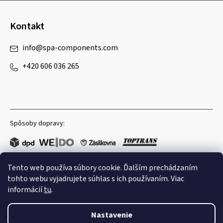
Kontakt
info
@
spa-components.com
+420 606 036 265
Spôsoby dopravy:
Tento web používa súbory cookie. Ďalším prechádzaním
Obľúbené spôsoby platby:
tohto webu vyjadrujete súhlas s ich používaním. Viac
informácií
tu
.
Nastavenie