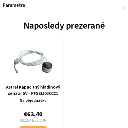
Parametre
Naposledy prezerané
Astrel Kapacitný hladinový
senzor 5V - PFSELI05CCC1
Na objednávku
€63,40
€51,54 bez DPH
Jednotková