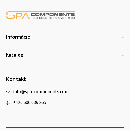
Z
á
p
ä
t
Informácie
i
e
Katalog
Kontakt
info
@
spa-components.com
+420 606 036 265