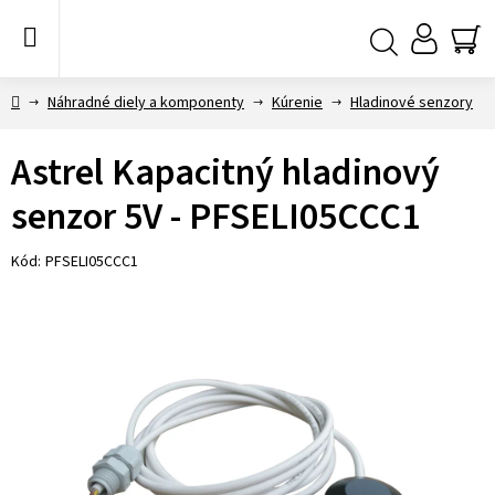
Prejsť
na
obsah
NÁ
Hľadať
KO
Domov
Náhradné diely a komponenty
Kúrenie
Hladinové senzory
Astrel Kapacitný hladinový
senzor 5V - PFSELI05CCC1
Kód:
PFSELI05CCC1