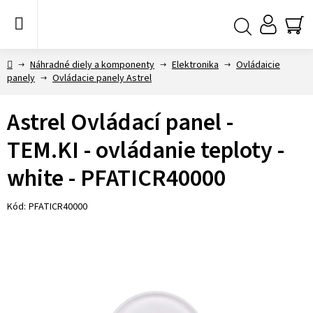
Prejsť
na
obsah
NÁ
Hľadať
KO
Domov
Náhradné diely a komponenty
Elektronika
Ovládaicie
panely
Ovládacie panely Astrel
Astrel Ovládací panel -
TEM.KI - ovládanie teploty -
white - PFATICR40000
Kód:
PFATICR40000