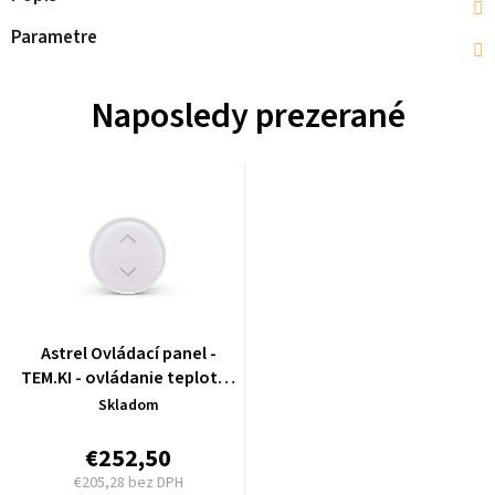
Parametre
Naposledy prezerané
Astrel Ovládací panel -
TEM.KI - ovládanie teploty -
white - PFATICR40000
Skladom
€252,50
€205,28 bez DPH