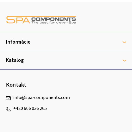
Z
á
p
ä
t
Informácie
i
e
Katalog
Kontakt
info
@
spa-components.com
+420 606 036 265