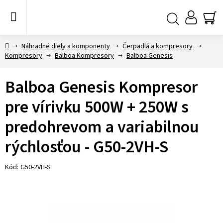
Prejsť
na
obsah
NÁ
Hľadať
KO
Domov
Náhradné diely a komponenty
Čerpadlá a kompresory
Kompresory
Balboa Kompresory
Balboa Genesis
Balboa Genesis Kompresor
pre vírivku 500W + 250W s
predohrevom a variabilnou
rýchlosťou - G50-2VH-S
Kód:
G50-2VH-S