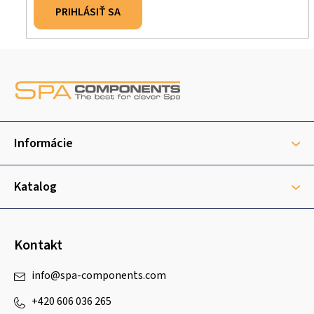
PRIHLÁSIŤ SA
Z
á
p
ä
t
Informácie
i
e
Katalog
Kontakt
info
@
spa-components.com
+420 606 036 265