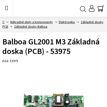
Prejsť
na
obsah
NÁ
Hľadať
KO
Domov
Náhradné diely a komponenty
Elektronika
Základné dosky
PCB
Základné dosky Balboa
Balboa GL2001 M3 Základná
doska (PCB) - 53975
Kód:
53975