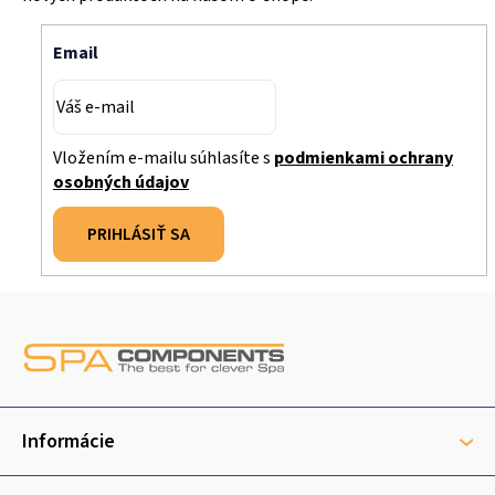
Email
Vložením e-mailu súhlasíte s
podmienkami ochrany
osobných údajov
PRIHLÁSIŤ SA
Z
á
p
ä
t
Informácie
i