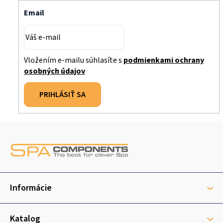
Email
Vložením e-mailu súhlasíte s
podmienkami ochrany
osobných údajov
PRIHLÁSIŤ SA
Z
á
p
ä
t
Informácie
i
e
Katalog