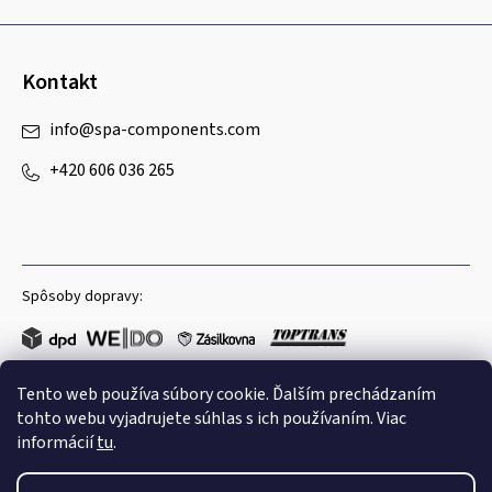
Kontakt
info
@
spa-components.com
+420 606 036 265
Spôsoby dopravy:
Tento web používa súbory cookie. Ďalším prechádzaním
Obľúbené spôsoby platby:
tohto webu vyjadrujete súhlas s ich používaním. Viac
informácií
tu
.