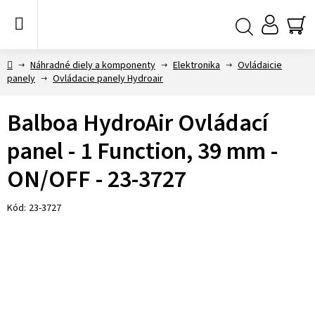
Prejsť
na
obsah
NÁ
Hľadať
KO
Domov
Náhradné diely a komponenty
Elektronika
Ovládaicie
panely
Ovládacie panely Hydroair
Balboa HydroAir Ovládací
panel - 1 Function, 39 mm -
ON/OFF - 23-3727
Kód:
23-3727