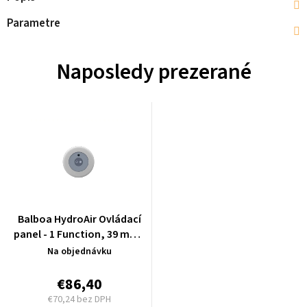
Parametre
Naposledy prezerané
Balboa HydroAir Ovládací
panel - 1 Function, 39 mm -
ON/OFF - 23-3727
Na objednávku
€86,40
€70,24 bez DPH