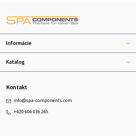
Z
á
p
ä
t
Informácie
i
e
Katalog
Kontakt
info
@
spa-components.com
+420 606 036 265