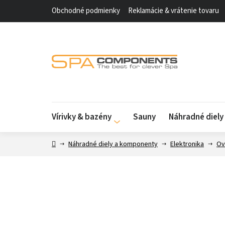
Prejsť
Obchodné podmienky
Reklamácie & vrátenie tovaru
na
obsah
Vírivky & bazény
Sauny
Náhradné diel
Domov
Náhradné diely a komponenty
Elektronika
Ov