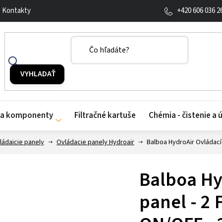
+420 606 036 2
Kontakty
y a komponenty
Filtračné kartuše
Chémia - čistenie a 
ládaicie panely
Ovládacie panely Hydroair
Balboa HydroAir Ovládací 
Balboa Hy
panel - 2 