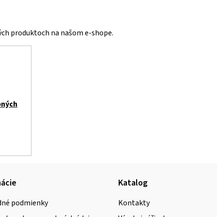
vých produktoch na našom e-shope.
bných
ácie
Katalog
né podmienky
Kontakty