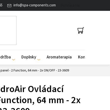
65
info
@
spa-components.com
Prihlásenie
NÁKUPNÝ
KOŠÍK
údržba
Doplnky
Aromaterapia
Kontakty
panel - 2 Function, 64 mm - 2x ON/OFF - 23-3609
droAir Ovládací
Function, 64 mm - 2x