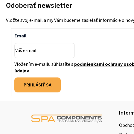
Odoberať newsletter
Vložte svoj e-mail a my Vám budeme zasielať informácie o no
Email
Vložením e-mailu súhlasíte s
podmienkami ochrany oso
údajov
PRIHLÁSIŤ SA
Z
Inform
á
Obchod
p