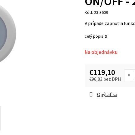
ON/OFF - 
Kód:
23-3609
V prípade zapnutia funkc
celý popis
Na objednávku
€119,10
€96,83 bez DPH
Opýtať sa