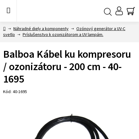
Prejsť
na
obsah
NÁ
Hľadať
KO
Domov
Náhradné diely a komponenty
Ozónový generátor a UV-C
svetlo
Príslušenstvo k ozonizátorom a UV lampám.
Balboa Kábel ku kompresoru
/ ozonizátoru - 200 cm - 40-
1695
Kód:
40-1695