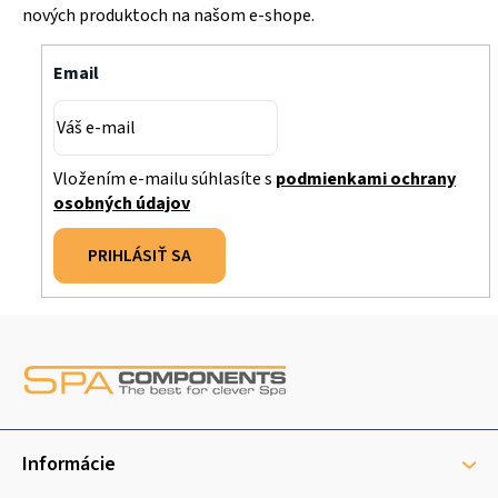
nových produktoch na našom e-shope.
Email
Vložením e-mailu súhlasíte s
podmienkami ochrany
osobných údajov
PRIHLÁSIŤ SA
Z
á
p
ä
t
Informácie