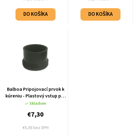
DO KOŠÍKA
DO KOŠÍKA
Balboa Pripojovací prvok k
kúreniu - Plastový vstup pre
hadicu 60mm - 50085
Skladom
€7,30
€5,93 bez DPH