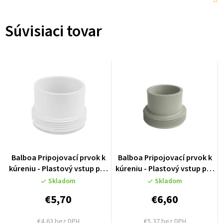
Súvisiaci tovar
Balboa Pripojovací prvok k
Balboa Pripojovací prvok k
kúreniu - Plastový vstup pre
kúreniu - Plastový vstup pre
hadicu 48mm - 50084
hadicu 50mm - 50084M
Skladom
Skladom
€5,70
€6,60
€4,63 bez DPH
€5,37 bez DPH