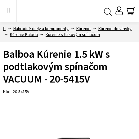
Prejsť
na
obsah
NÁ
Hľadať
KO
Domov
Náhradné diely a komponenty
Kúrenie
Kúrenie do vírivky
Kúrenie Balboa
Kúrenie s tlakovým spínačom
Balboa Kúrenie 1.5 kW s
podtlakovým spínačom
VACUUM - 20-5415V
Kód:
20-5415V