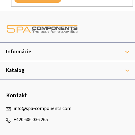
Z
á
p
ä
t
Informácie
i
e
Katalog
Kontakt
info
@
spa-components.com
+420 606 036 265