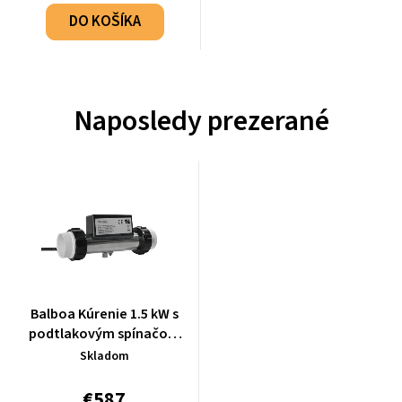
DO KOŠÍKA
Naposledy prezerané
Balboa Kúrenie 1.5 kW s
podtlakovým spínačom
VACUUM - 20-5415V
Skladom
€587