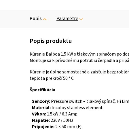
Popis
Parametre
Kúrenie Balboa 1.5 kW s tlakovým spínačom po dos
Montuje sa k prívodnému potrubiu čerpadla a pripá
Kúrenie je úplne samostatné a zaisťuje bezproblé
teplota prekročí 50 ° C.
Špecifikácia
Senzory:
Pressure switch – tlakový spínač, Hi Li
Materiál:
Incoloy stainless element
Výkon:
1.5kW / 6.3 Amp
Napätie:
230V / 50Hz
Pripojenie:
2 × 50 mm (F)