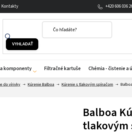
+420 606 036 2
Kontakty
y a komponenty
Filtračné kartuše
Chémia - čistenie a 
e do vírivky
Kúrenie Balboa
Kúrenie s tlakovým spínačom
Balboa
Balboa Kú
tlakovým