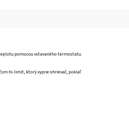
je teplotu pomocou vstavaného termostatu.
m hi-limit, ktorý vypne ohrievač, pokiaľ