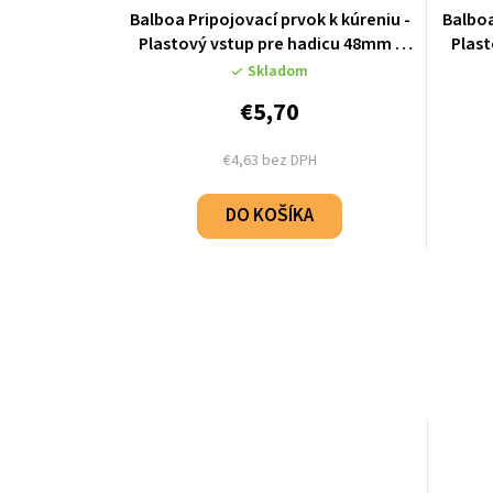
Balboa Pripojovací prvok k kúreniu -
Balboa
Plastový vstup pre hadicu 48mm -
Plast
50084
Skladom
€5,70
€4,63 bez DPH
DO KOŠÍKA