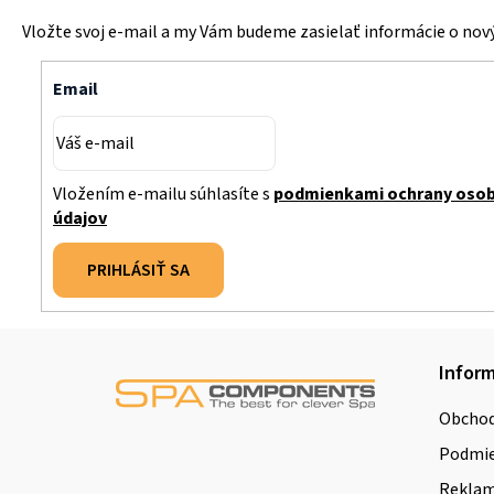
Vložte svoj e-mail a my Vám budeme zasielať informácie o no
Email
Vložením e-mailu súhlasíte s
podmienkami ochrany oso
údajov
PRIHLÁSIŤ SA
Z
Inform
á
Obchod
p
Podmie
ä
Reklamá