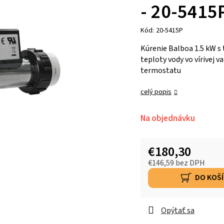
- 20-5415
Kód:
20-5415P
Kúrenie Balboa 1.5 kW s
teploty vody vo vírivej 
termostatu
celý popis
Na objednávku
€180,30
€146,59 bez DPH
DO KOŠ
Opýtať sa