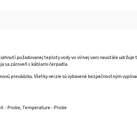
iahnutí požadovanej teploty vody vo vírivej vani neustále udržu
ja sa zároveň s káblami čerpadla.
movú prevádzku. Všetky verzie sú vybavené bezpečnostným vypínačo
mit - Probe, Temperature - Probe