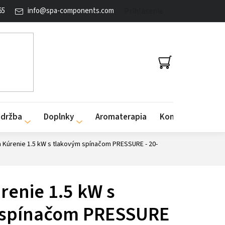
65
info
@
spa-components.com
Prihlásenie
NÁKUPNÝ
KOŠÍK
údržba
Doplnky
Aromaterapia
Kontakty
 Kúrenie 1.5 kW s tlakovým spínačom PRESSURE - 20-
renie 1.5 kW s
 spínačom PRESSURE