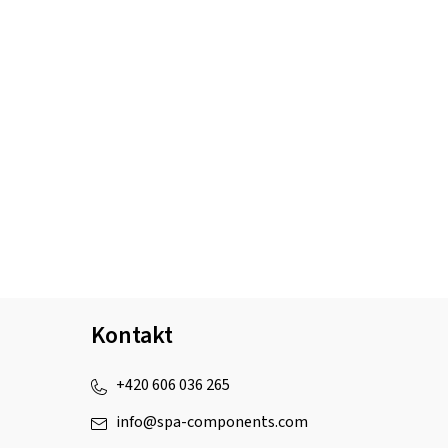
Kontakt
+420 606 036 265
info
@
spa-components.com