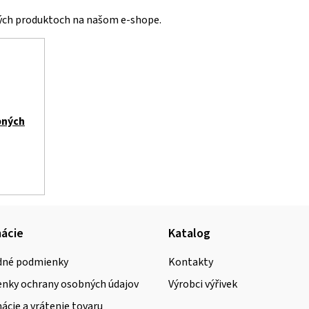
vých produktoch na našom e-shope.
bných
ácie
Katalog
né podmienky
Kontakty
nky ochrany osobných údajov
Výrobci výřivek
cie a vrátenie tovaru