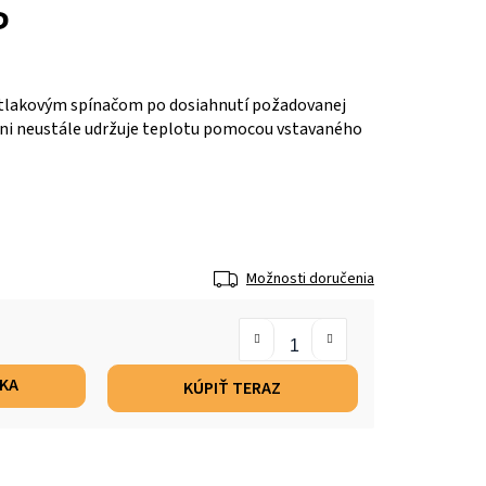
P
 tlakovým spínačom po dosiahnutí požadovanej
vani neustále udržuje teplotu pomocou vstavaného
Možnosti doručenia
ÍKA
KÚPIŤ TERAZ