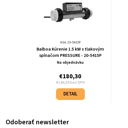
Kód: 20-5415P
Balboa Kúrenie 1.5 kW s tlakovým
spínačom PRESSURE - 20-5415P
Na objednávku
€180,30
€146,59 bez DPH
Jednotková
cena:
DETAIL
Odoberať newsletter