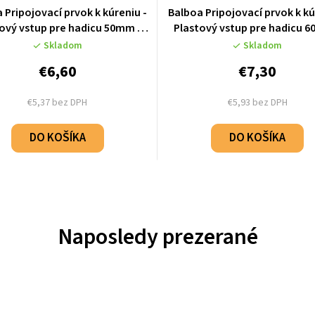
 Pripojovací prvok k kúreniu -
Balboa Pripojovací prvok k kú
ový vstup pre hadicu 50mm -
Plastový vstup pre hadicu 
50084M
50085
Skladom
Skladom
€6,60
€7,30
€5,37 bez DPH
€5,93 bez DPH
DO KOŠÍKA
DO KOŠÍKA
Naposledy prezerané