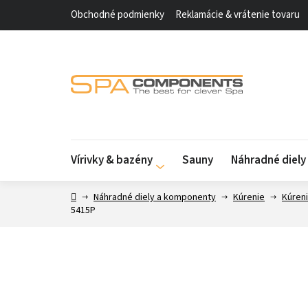
Prejsť
Obchodné podmienky
Reklamácie & vrátenie tovaru
na
obsah
Vírivky & bazény
Sauny
Náhradné diel
Domov
Náhradné diely a komponenty
Kúrenie
Kúreni
5415P