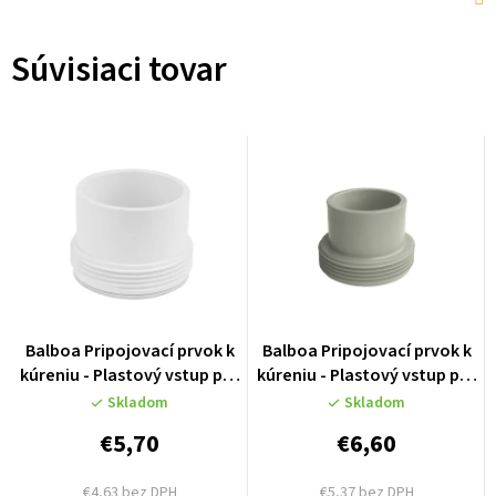
Súvisiaci tovar
Balboa Pripojovací prvok k
Balboa Pripojovací prvok k
kúreniu - Plastový vstup pre
kúreniu - Plastový vstup pre
hadicu 48mm - 50084
hadicu 50mm - 50084M
Skladom
Skladom
€5,70
€6,60
€4,63 bez DPH
€5,37 bez DPH