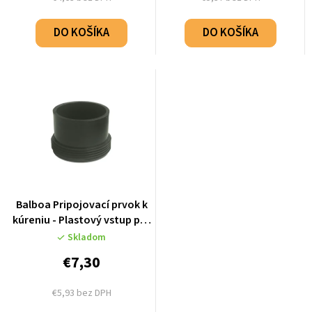
DO KOŠÍKA
DO KOŠÍKA
Balboa Pripojovací prvok k
kúreniu - Plastový vstup pre
hadicu 60mm - 50085
Skladom
€7,30
€5,93 bez DPH