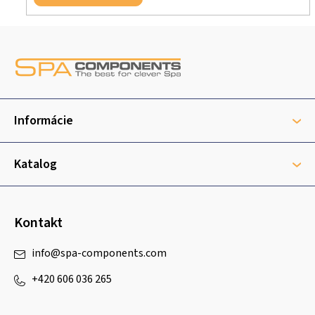
Z
á
p
ä
t
Informácie
i
e
Katalog
Kontakt
info
@
spa-components.com
+420 606 036 265