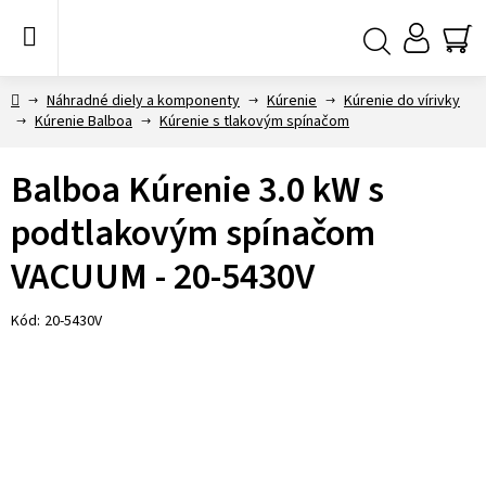
Prejsť
na
obsah
NÁ
Hľadať
KO
Domov
Náhradné diely a komponenty
Kúrenie
Kúrenie do vírivky
Kúrenie Balboa
Kúrenie s tlakovým spínačom
Balboa Kúrenie 3.0 kW s
podtlakovým spínačom
VACUUM - 20-5430V
Kód:
20-5430V