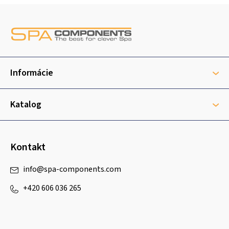
Z
á
p
ä
t
Informácie
i
e
Katalog
Kontakt
info
@
spa-components.com
+420 606 036 265