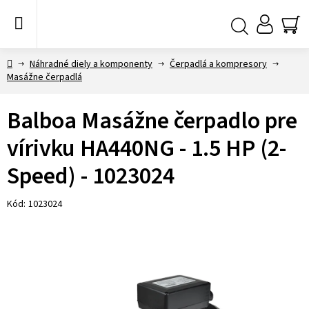
Prejsť
na
obsah
NÁ
Hľadať
KO
Domov
Náhradné diely a komponenty
Čerpadlá a kompresory
Masážne čerpadlá
Balboa Masážne čerpadlo pre
vírivku HA440NG - 1.5 HP (2-
Speed) - 1023024
Kód:
1023024