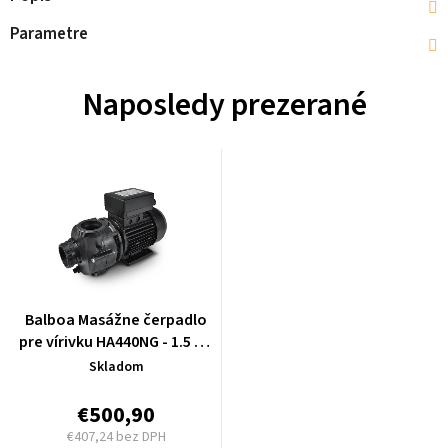
Parametre
Naposledy prezerané
Balboa Masážne čerpadlo
pre vírivku HA440NG - 1.5 HP
(2-Speed) - 1023024
Skladom
€500,90
€407,24 bez DPH