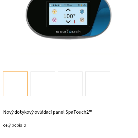
Nový dotykový ovládací panel SpaTouch2™
celý popis