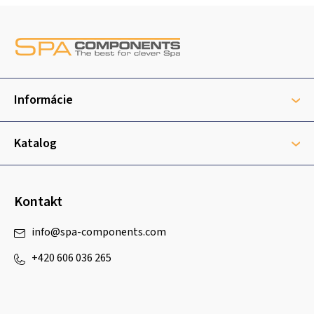
Z
á
p
ä
t
Informácie
i
e
Katalog
Kontakt
info
@
spa-components.com
+420 606 036 265