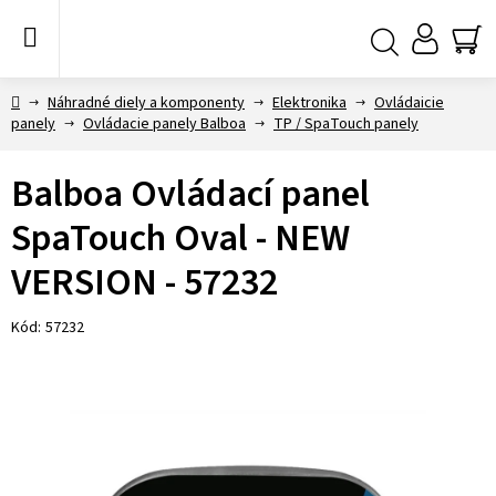
Prejsť
na
obsah
NÁ
Hľadať
KO
Domov
Náhradné diely a komponenty
Elektronika
Ovládaicie
panely
Ovládacie panely Balboa
TP / SpaTouch panely
Balboa Ovládací panel
SpaTouch Oval - NEW
VERSION - 57232
Kód:
57232