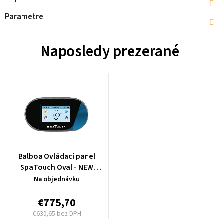
Parametre
Naposledy prezerané
Balboa Ovládací panel
SpaTouch Oval - NEW
VERSION - 57232
Na objednávku
€775,70
€630,65 bez DPH