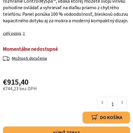
rozhranie ControlMySpa™, vďaka ktorej môžete svoju vírivku
pohodlne ovládať a vyhrievať na diaľku priamo z chytrého
telefónu. Panel ponúka 100 % vodoodolnosť, bleskovú odozvu
kapacitného dotyku aj za mokra a moderný kompaktný dizajn.
celý popis
Momentálne nedostupné
Možnosti doručenia
€915,40
€744,23 bez DPH
DO KOŠÍKA