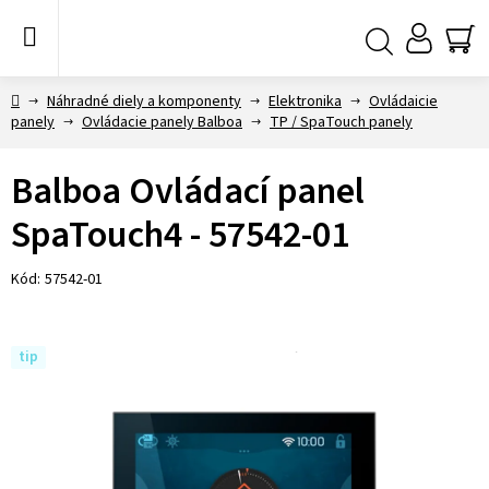
Prejsť
na
obsah
NÁ
Hľadať
KO
Domov
Náhradné diely a komponenty
Elektronika
Ovládaicie
panely
Ovládacie panely Balboa
TP / SpaTouch panely
Balboa Ovládací panel
SpaTouch4 - 57542-01
Kód:
57542-01
tip