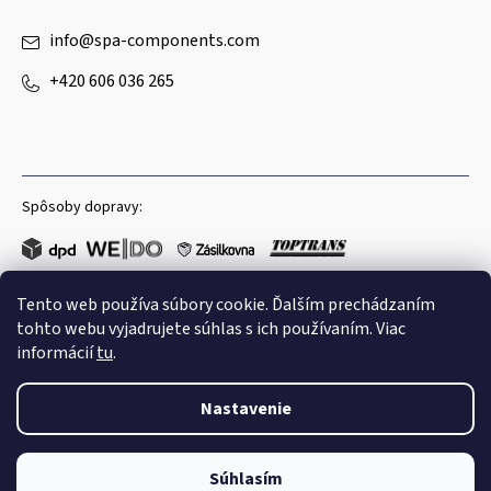
info
@
spa-components.com
+420 606 036 265
Spôsoby dopravy:
Tento web používa súbory cookie. Ďalším prechádzaním
Obľúbené spôsoby platby:
tohto webu vyjadrujete súhlas s ich používaním. Viac
informácií
tu
.
Nastavenie
Copyright 2026
Spa Components
. Všetky práva vyhradené.
Súhlasím
Shoptet
|
mime digital