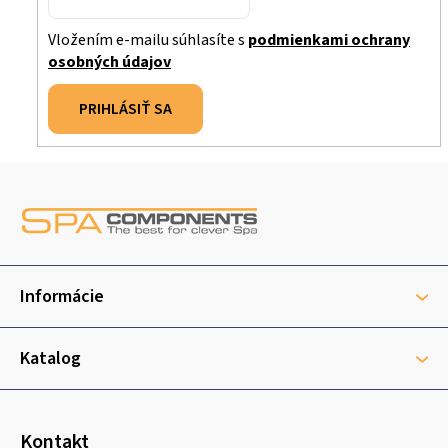
Vložením e-mailu súhlasíte s
podmienkami ochrany
osobných údajov
PRIHLÁSIŤ SA
Z
á
p
ä
t
Informácie
i
e
Katalog
Kontakt