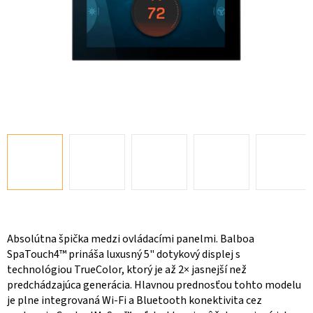
Absolútna špička medzi ovládacími panelmi. Balboa
SpaTouch4™ prináša luxusný 5" dotykový displej s
technológiou TrueColor, ktorý je až 2× jasnejší než
predchádzajúca generácia. Hlavnou prednosťou tohto modelu
je plne integrovaná Wi-Fi a Bluetooth konektivita cez