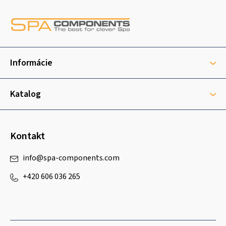
Z
á
p
ä
t
Informácie
i
e
Katalog
Kontakt
info
@
spa-components.com
+420 606 036 265