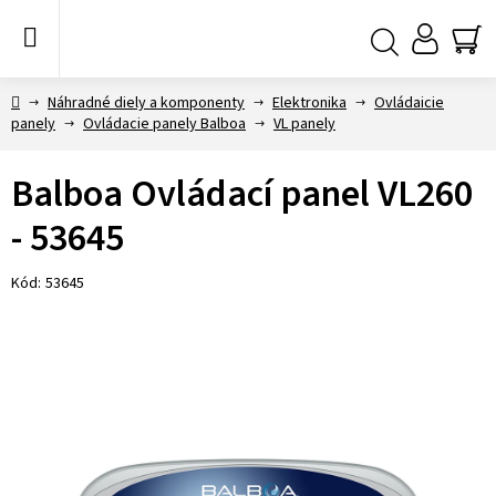
Prejsť
na
obsah
NÁ
Hľadať
KO
Domov
Náhradné diely a komponenty
Elektronika
Ovládaicie
panely
Ovládacie panely Balboa
VL panely
Balboa Ovládací panel VL260
- 53645
Kód:
53645