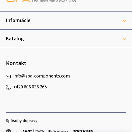
p
ä
t
Informácie
i
e
Katalog
Kontakt
info
@
spa-components.com
+420 606 036 265
Spôsoby dopravy: