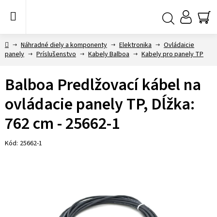
Prejsť
na
obsah
NÁ
Hľadať
KO
Domov
Náhradné diely a komponenty
Elektronika
Ovládaicie
panely
Príslušenstvo
Kabely Balboa
Kabely pro panely TP
Balboa Predlžovací kábel na
ovládacie panely TP, Dĺžka:
762 cm - 25662-1
Kód:
25662-1