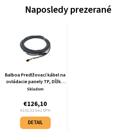
Naposledy prezerané
Balboa Predlžovací kábel na
ovládacie panely TP, Dĺžka:
762 cm - 25662-1
Skladom
€126,10
€102,52 bez DPH
Jednotková
cena:
DETAIL