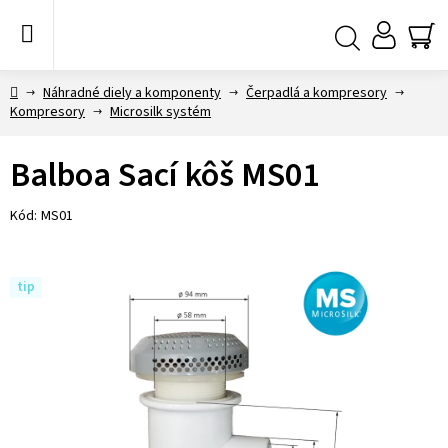
Prejsť
na
obsah
NÁ
Hľadať
KO
Domov
Náhradné diely a komponenty
Čerpadlá a kompresory
Kompresory
Microsilk systém
Balboa Sací kôš MS01
Kód:
MS01
tip