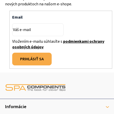
nových produktoch na našom e-shope.
Email
Vložením e-mailu súhlasíte s
podmienkami ochrany
osobných údajov
PRIHLÁSIŤ SA
Z
á
p
ä
t
Informácie