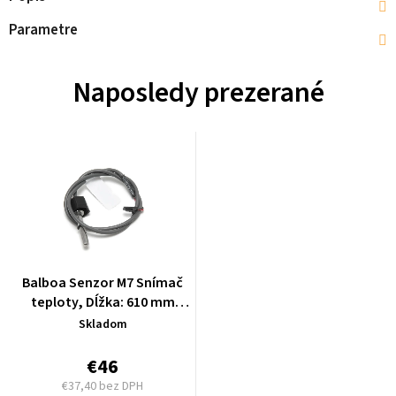
Parametre
Naposledy prezerané
Balboa Senzor M7 Snímač
teploty, Dĺžka: 610 mm
(24inch) - 32016
Skladom
€46
€37,40 bez DPH