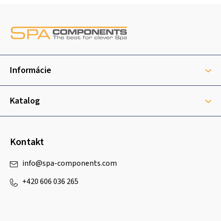
Z
á
p
ä
t
Informácie
i
e
Katalog
Kontakt
info
@
spa-components.com
+420 606 036 265