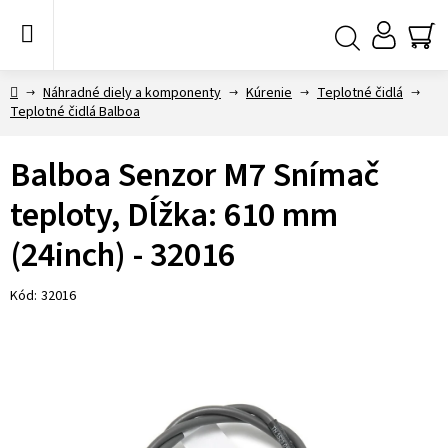
Prejsť
na
obsah
NÁ
Hľadať
KO
Domov
Náhradné diely a komponenty
Kúrenie
Teplotné čidlá
Teplotné čidlá Balboa
Balboa Senzor M7 Snímač
teploty, Dĺžka: 610 mm
(24inch) - 32016
Kód:
32016