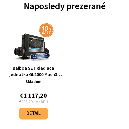
Naposledy prezerané
Balboa SET Riadiaca
jednotka GL2000 Mach3
3.0kW + ovládací panel
Skladom
ML700 - SETGL2000
€1 117,20
€908,29 bez DPH
Jednotková
cena:
DETAIL