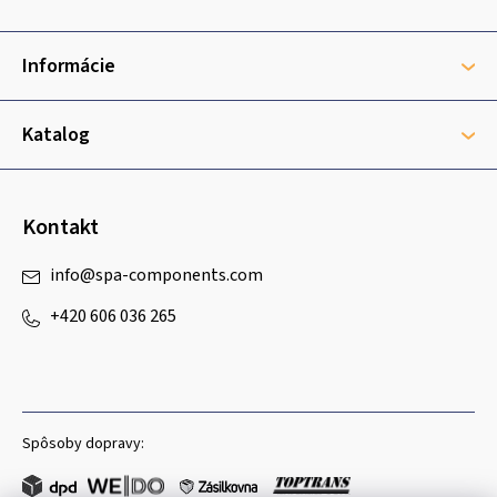
p
ä
t
Informácie
i
e
Katalog
Kontakt
info
@
spa-components.com
+420 606 036 265
Spôsoby dopravy: