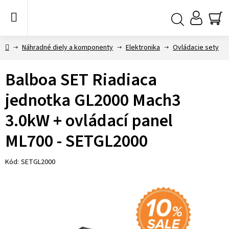
Prejsť
na
obsah
NÁ
Hľadať
KO
Domov
Náhradné diely a komponenty
Elektronika
Ovládacie sety
Balboa SET Riadiaca
jednotka GL2000 Mach3
3.0kW + ovládací panel
ML700 - SETGL2000
Kód:
SETGL2000