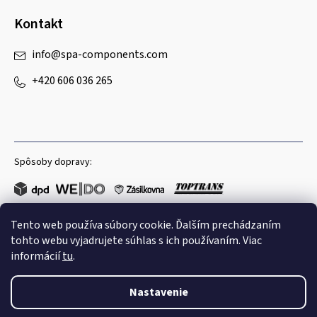
Kontakt
info
@
spa-components.com
+420 606 036 265
Spôsoby dopravy:
Tento web používa súbory cookie. Ďalším prechádzaním
Obľúbené spôsoby platby:
tohto webu vyjadrujete súhlas s ich používaním. Viac
informácií
tu
.
Nastavenie
Copyright 2026
Spa Components
. Všetky práva vyhradené.