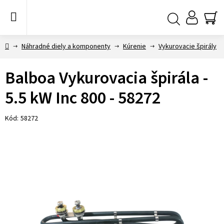
Prejsť
na
obsah
NÁ
Hľadať
KO
Domov
Náhradné diely a komponenty
Kúrenie
Vykurovacie špirály
Balboa Vykurovacia špirála -
5.5 kW Inc 800 - 58272
Kód:
58272