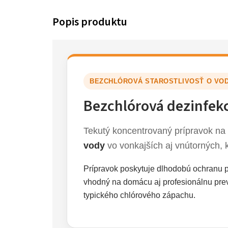
BEZCHLÓROVÁ STAROSTLIVOSŤ O VOD
Bezchlórová dezinfekci
Tekutý koncentrovaný prípravok na
vody
vo vonkajších aj vnútorných, 
Prípravok poskytuje dlhodobú ochranu p
vhodný na domácu aj profesionálnu pre
typického chlórového zápachu.