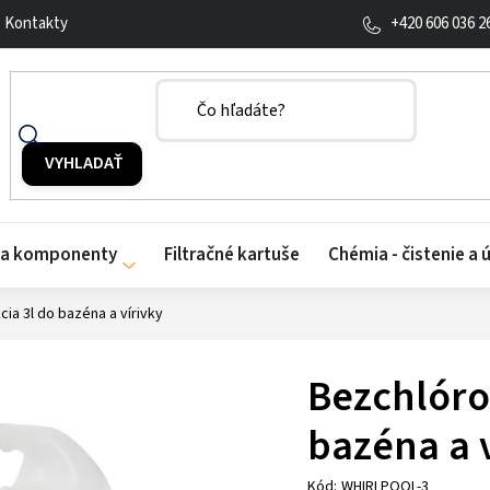
+420 606 036 2
Kontakty
y a komponenty
Filtračné kartuše
Chémia - čistenie a 
ia 3l do bazéna a vírivky
Bezchlóro
bazéna a 
Kód:
WHIRLPOOL-3