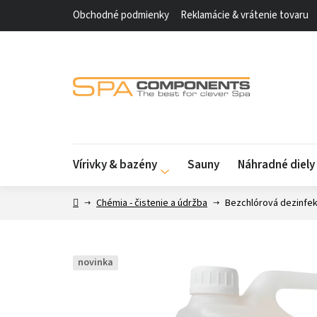
Prejsť
Obchodné podmienky
Reklamácie & vrátenie tovaru
na
obsah
Vírivky & bazény
Sauny
Náhradné diel
Domov
Chémia - čistenie a údržba
Bezchlórová dezinfekc
novinka