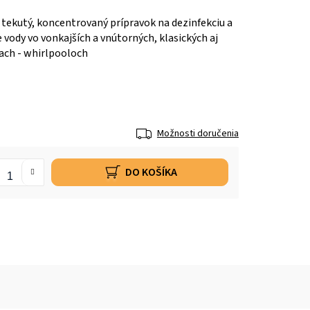
 tekutý, koncentrovaný prípravok na dezinfekciu a
vody vo vonkajších a vnútorných, klasických aj
iach - whirlpooloch
Možnosti doručenia
DO KOŠÍKA