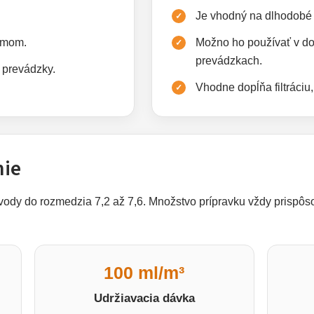
Je vhodný na dlhodobé 
imom.
Možno ho používať v do
prevádzkach.
 prevádzky.
Vhodne dopĺňa filtráciu
nie
ody do rozmedzia 7,2 až 7,6. Množstvo prípravku vždy prispô
100 ml/m³
Udržiavacia dávka