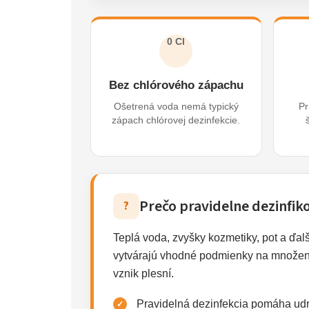
0 Cl
Bez chlórového zápachu
Ošetrená voda nemá typický
Pr
zápach chlórovej dezinfekcie.
Prečo pravidelne dezinfik
?
Teplá voda, zvyšky kozmetiky, pot a ďalš
vytvárajú vhodné podmienky na množenie 
vznik plesní.
Pravidelná dezinfekcia pomáha udr