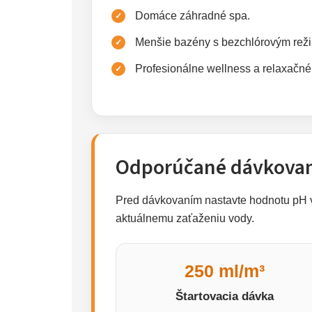
Domáce záhradné spa.
Menšie bazény s bezchlórovým rež
Profesionálne wellness a relaxačné
Odporúčané dávkova
Pred dávkovaním nastavte hodnotu pH v
aktuálnemu zaťaženiu vody.
250 ml/m³
Štartovacia dávka