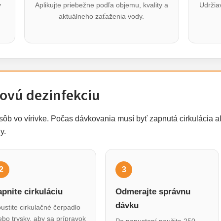
y
Aplikujte priebežne podľa objemu, kvality a
Udržia
aktuálneho zaťaženia vody.
ovú dezinfekciu
sôb vo vírivke. Počas dávkovania musí byť zapnutá cirkulácia al
y.
2
3
apnite cirkuláciu
Odmerajte správnu
dávku
ustite cirkulačné čerpadlo
ebo trysky, aby sa prípravok