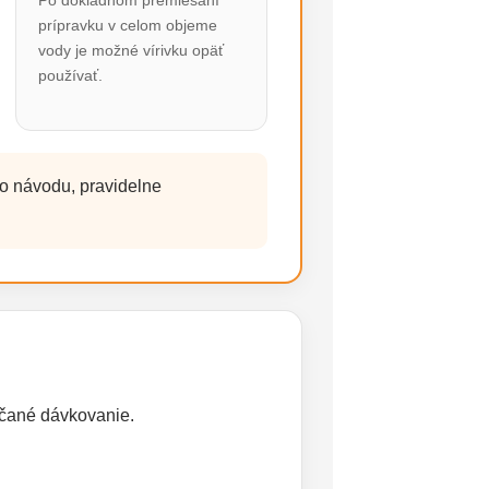
Po dôkladnom premiešaní
prípravku v celom objeme
vody je možné vírivku opäť
používať.
ho návodu, pravidelne
rúčané dávkovanie.