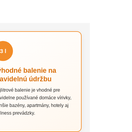
3 l
ýhodné balenie na
avidelnú údržbu
jlitrové balenie je vhodné pre
videlne používané domáce vírivky,
šie bazény, apartmány, hotely aj
lness prevádzky.