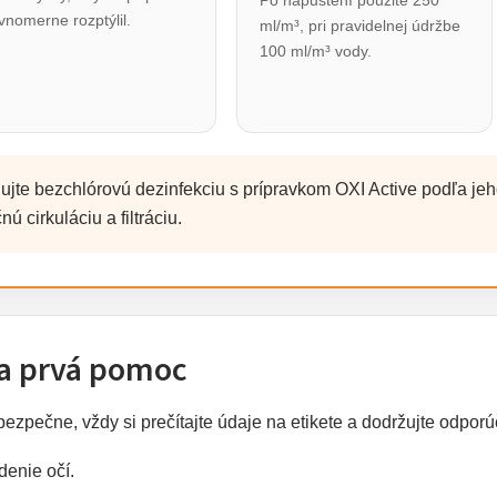
Po napustení použite 250
vnomerne rozptýlil.
ml/m³, pri pravidelnej údržbe
100 ml/m³ vody.
jte bezchlórovú dezinfekciu s prípravkom OXI Active podľa je
 cirkuláciu a filtráciu.
a prvá pomoc
 bezpečne, vždy si prečítajte údaje na etikete a dodržujte odpo
enie očí.