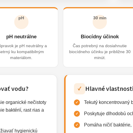
pH
30 min
pH neutrálne
Biocídny účinok
ípravok je pH neutrálny a
Čas potrebný na dosiahnutie
šetrný ku kompatibilným
biocídneho účinku je približne 30
materiálom.
minút.
ovať vodu?
Hlavné vlastnost
✓
ie organické nečistoty
Tekutý koncentrovaný b
baktérií, rast rias a
Poskytuje dlhodobú oc
Pomáha ničiť baktérie, 
žiavať hygienickú