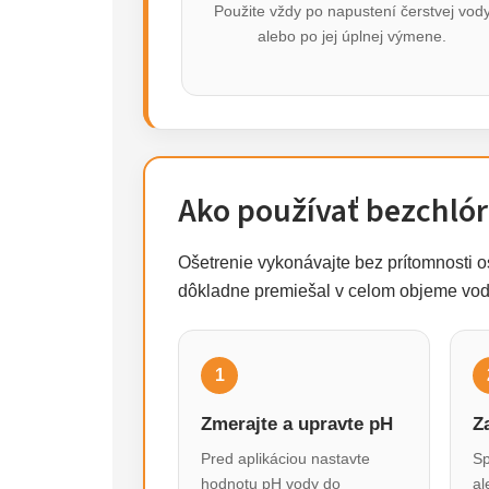
Použite vždy po napustení čerstvej vod
alebo po jej úplnej výmene.
Ako používať bezchlór
Ošetrenie vykonávajte bez prítomnosti o
dôkladne premiešal v celom objeme vod
1
Zmerajte a upravte pH
Z
Pred aplikáciou nastavte
Sp
hodnotu pH vody do
al