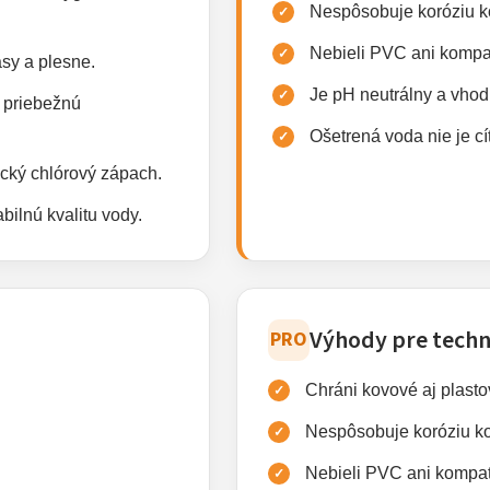
Nespôsobuje koróziu ko
Nebieli PVC ani kompat
asy a plesne.
Je pH neutrálny a vhodn
 priebežnú
Ošetrená voda nie je cít
ický chlórový zápach.
bilnú kvalitu vody.
Výhody pre techn
PRO
Chráni kovové aj plasto
Nespôsobuje koróziu k
Nebieli PVC ani kompati