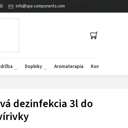
65
info
@
spa-components.com
Prihlásenie
NÁKUPNÝ
KOŠÍK
údržba
Doplnky
Aromaterapia
Kontakty
vá dezinfekcia 3l do
vírivky