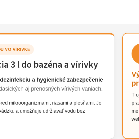
U VO VÍRIVKE
a 3 l do bazéna a vírivky
V
dezinfekciu a hygienické zabezpečenie
pr
klasických aj prenosných vírivých vaniach.
Tro
red mikroorganizmami, riasami a plesňami. Je
pra
vádzku a umožňuje udržiavať vodu bez
men
wel