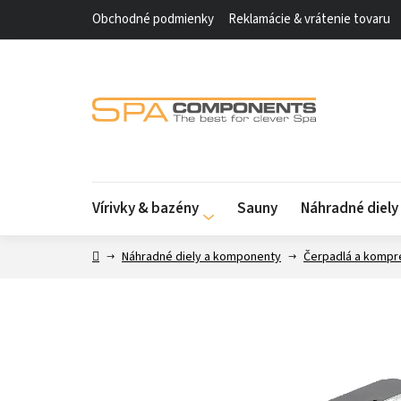
Prejsť
Obchodné podmienky
Reklamácie & vrátenie tovaru
na
obsah
Vírivky & bazény
Sauny
Náhradné diel
Domov
Náhradné diely a komponenty
Čerpadlá a kompr