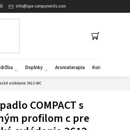
65
info
@
spa-components.com
Prihlásenie
NÁKUPNÝ
KOŠÍK
údržba
Doplnky
Aromaterapia
Kontakty
nické ovládanie 3612-WC
rpadlo COMPACT s
ným profilom c pre