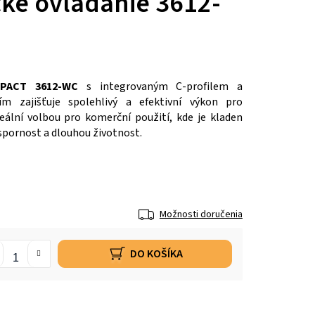
cké ovládanie 3612-
MPACT 3612-WC
s integrovaným C-profilem a
ím zajišťuje spolehlivý a efektivní výkon pro
deální volbou pro komerční použití, kde je kladen
spornost a dlouhou životnost.
Možnosti doručenia
DO KOŠÍKA