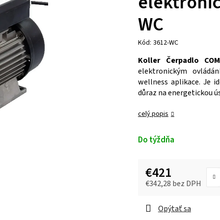
elektroni
WC
Kód:
3612-WC
Koller Čerpadlo CO
elektronickým ovládán
wellness aplikace. Je i
důraz na energetickou ú
celý popis
Do týždňa
€421
€342,28 bez DPH
Opýtať sa