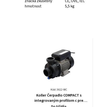
značka zkušebny
CE, ÖVE, IEC
hmotnost
5,5 kg
Kód: 3612-WC
Koller Čerpadlo COMPACT s
integrovaným profilom c pre
elektronické ovládanie 3612-WC
Do týždňa