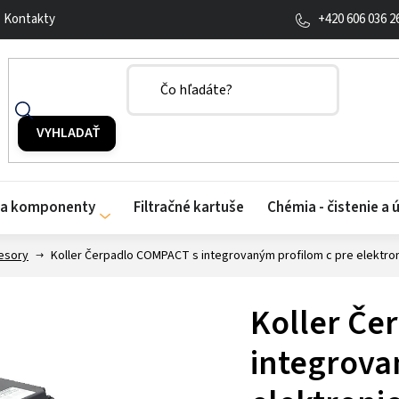
+420 606 036 2
Kontakty
y a komponenty
Filtračné kartuše
Chémia - čistenie a 
esory
Koller Čerpadlo COMPACT s integrovaným profilom c pre elektro
Koller Če
integrova