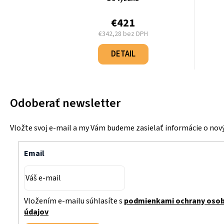
€421
€342,28 bez DPH
Jednotková
cena:
DETAIL
Odoberať newsletter
Vložte svoj e-mail a my Vám budeme zasielať informácie o no
Email
Vložením e-mailu súhlasíte s
podmienkami ochrany oso
údajov