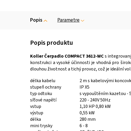
Popis
Parametre
Koller Čerpadlo COMPACT 3612-WC
s integrovaný
konstrukci a vysoké účinnosti je vhodná pro širok
dlouhou životnost a tichý provoz, což je ideální vo
délka kabelu
2 m s kabelovými koncovk
stupeň ochrany
IP X5
typ odtoku
s vypouštěním kazetou - 
síťové napětí
220 - 240V 50Hz
vstup
1,10 HP 0,80 kW
výstup
0,55 kW
délka
280 mm
mini trysky
6 - 8