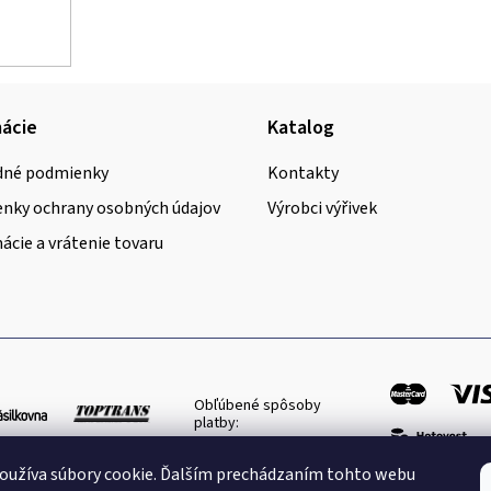
ácie
Katalog
né podmienky
Kontakty
nky ochrany osobných údajov
Výrobci výřivek
cie a vrátenie tovaru
Obľúbené spôsoby
platby:
oužíva súbory cookie. Ďalším prechádzaním tohto webu