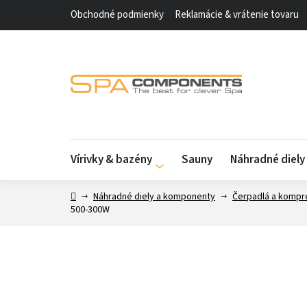
Prejsť
Obchodné podmienky
Reklamácie & vrátenie tovaru
na
obsah
Vírivky & bazény
Sauny
Náhradné diel
Domov
Náhradné diely a komponenty
Čerpadlá a kompr
500-300W