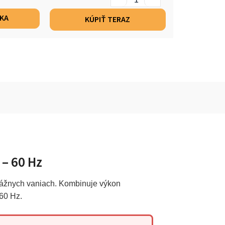
ÍKA
KÚPIŤ TERAZ
 – 60 Hz
sážnych vaniach. Kombinuje výkon
60 Hz.