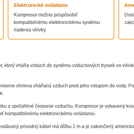
Elektronické ovládanie
Ame
Kompresor možno prispôsobiť
Dodá
kompatibilnému elektronickému systému
zako
riadenia vírivky.
r, ktorý vháňa vzduch do systému vzduchových trysiek vo víriv
mierne ohrieva vháňaný vzduch pred jeho vstupom do vody. Po
e.
zku a spoľahlivé čerpanie vzduchu. Kompresor je vybavený kval
iť kompatibilnému elektronickému ovládaniu.
Dodávaný prívodný kábel má dĺžku 1 m a je zakončený americkou