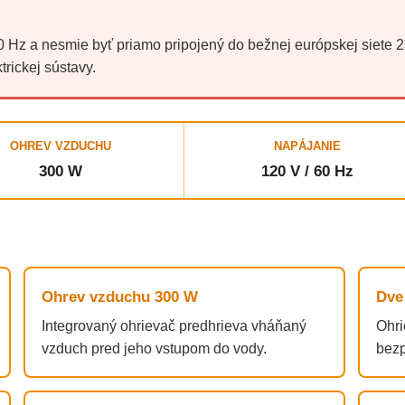
 Hz a nesmie byť priamo pripojený do bežnej európskej siete 23
trickej sústavy.
OHREV VZDUCHU
NAPÁJANIE
300 W
120 V / 60 Hz
Ohrev vzduchu 300 W
Dve
Integrovaný ohrievač predhrieva vháňaný
Ohri
vzduch pred jeho vstupom do vody.
bez