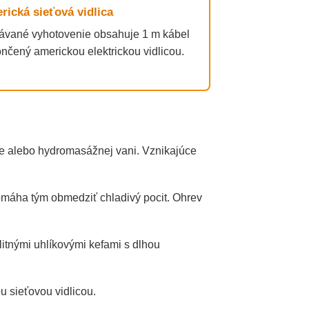
rická sieťová vidlica
vané vyhotovenie obsahuje 1 m kábel
nčený americkou elektrickou vidlicou.
ke alebo hydromasážnej vani. Vznikajúce
máha tým obmedziť chladivý pocit. Ohrev
itnými uhlíkovými kefami s dlhou
 sieťovou vidlicou.