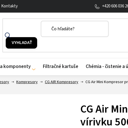
+420 606 036 2
Kontakty
y a komponenty
Filtračné kartuše
Chémia - čistenie a 
esory
Kompresory
CG AIR Kompresory
CG Air Mini Kompresor pr
CG Air Mi
vírivku 5