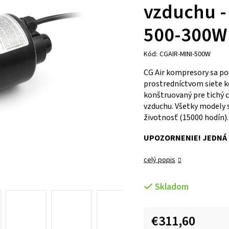
vzduchu -
500-300W
Kód:
CGAIR-MINI-500W
CG Air kompresory sa pou
prostredníctvom siete k
konštruovaný pre tichý 
vzduchu. Všetky modely 
životnosť (15000 hodín).
UPOZORNENIE! JEDNÁ S
celý popis
Skladom
€311,60