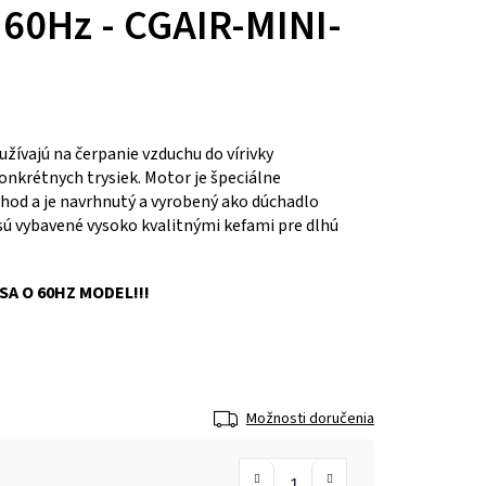
 60Hz - CGAIR-MINI-
žívajú na čerpanie vzduchu do vírivky
onkrétnych trysiek. Motor je špeciálne
chod a je navrhnutý a vyrobený ako dúchadlo
sú vybavené vysoko kvalitnými kefami pre dlhú
A O 60HZ MODEL!!!
Možnosti doručenia