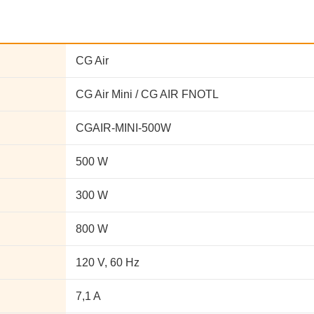
CG Air
CG Air Mini / CG AIR FNOTL
CGAIR-MINI-500W
500 W
300 W
800 W
120 V, 60 Hz
7,1 A