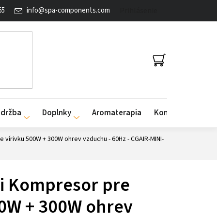
65
info
@
spa-components.com
Prihlásenie
NÁKUPNÝ
KOŠÍK
údržba
Doplnky
Aromaterapia
Kontakty
e vírivku 500W + 300W ohrev vzduchu - 60Hz - CGAIR-MINI-
ni Kompresor pre
00W + 300W ohrev