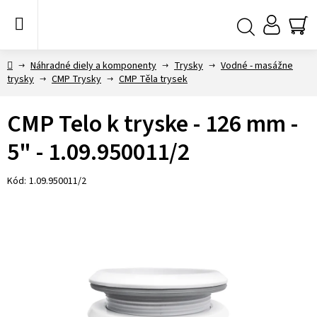
Prejsť
na
obsah
NÁ
Hľadať
KO
Domov
Náhradné diely a komponenty
Trysky
Vodné - masážne
trysky
CMP Trysky
CMP Těla trysek
CMP Telo k tryske - 126 mm -
5" - 1.09.950011/2
Kód:
1.09.950011/2