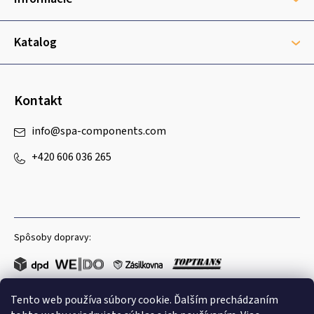
t
i
e
Katalog
Kontakt
info
@
spa-components.com
+420 606 036 265
Spôsoby dopravy:
Tento web používa súbory cookie. Ďalším prechádzaním
Obľúbené spôsoby platby: