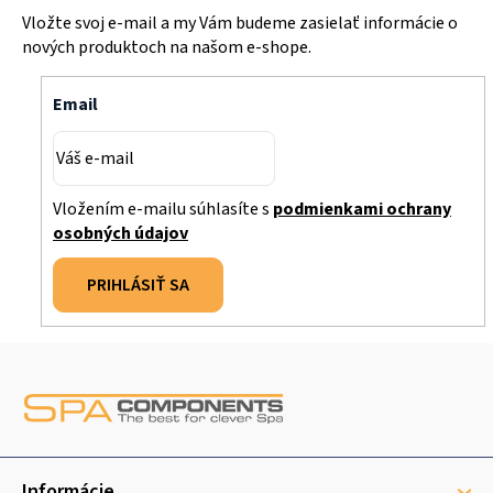
Vložte svoj e-mail a my Vám budeme zasielať informácie o
nových produktoch na našom e-shope.
Email
Vložením e-mailu súhlasíte s
podmienkami ochrany
osobných údajov
PRIHLÁSIŤ SA
Z
á
p
ä
Informácie