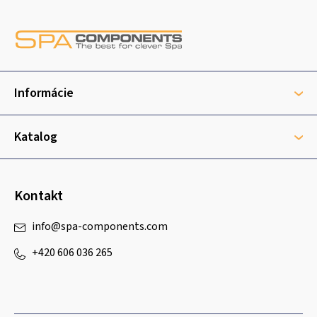
Z
á
p
ä
t
Informácie
i
e
Katalog
Kontakt
info
@
spa-components.com
+420 606 036 265