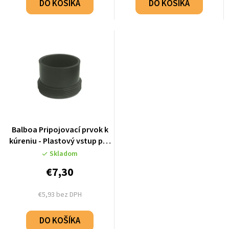
DO KOŠÍKA
DO KOŠÍKA
Balboa Pripojovací prvok k
kúreniu - Plastový vstup pre
hadicu 60mm - 50085
Skladom
€7,30
€5,93 bez DPH
DO KOŠÍKA