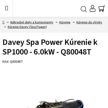
Prejsť
na
obsah
NÁ
Hľadať
KO
Domov
Náhradné diely a komponenty
Kúrenie
Kúrenie do vírivky
Kúrenie Davey (Spa Power)
Davey Spa Power Kúrenie k
SP1000 - 6.0kW - Q80048T
Kód:
Q80048T