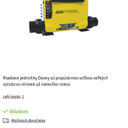
Riadiace jednotky Davey sú populárnou voľbou veľkých
výrobcov víriviek už niekoľko rokov
celý popis
Skladom
Možnosti doručenia