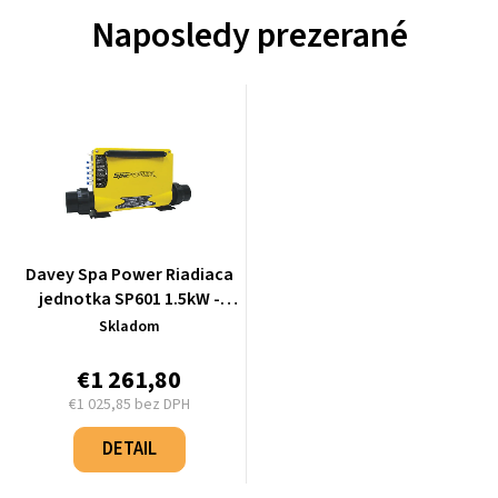
Naposledy prezerané
Davey Spa Power Riadiaca
jednotka SP601 1.5kW -
Q601AU-15
Skladom
€1 261,80
€1 025,85 bez DPH
Jednotková
cena:
DETAIL