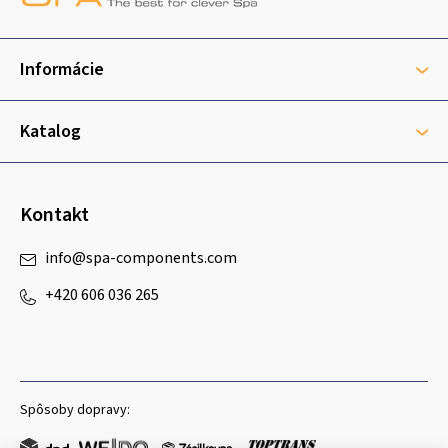
p
ä
t
Informácie
i
e
Katalog
Kontakt
info
@
spa-components.com
+420 606 036 265
Spôsoby dopravy: