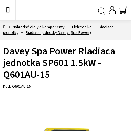
Prejsť
na
obsah
NÁ
Hľadať
KO
Domov
Náhradné diely a komponenty
Elektronika
Riadiace
jednotky
Riadiace jednotky Davey (Spa Power)
Davey Spa Power Riadiaca
jednotka SP601 1.5kW -
Q601AU-15
Kód:
Q601AU-15