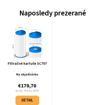
Naposledy prezerané
Filtračné kartuše SC707
Na objednávku
€170,70
€138,78 bez DPH
Jednotková
cena:
DETAIL