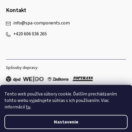
Kontakt
info
@
spa-components.com
+420 606 036 265
Spôsoby dopravy:
Tento web používa súbory cookie. Ďalším prechádzaním
Obľúbené spôsoby platby:
tohto webu vyjadrujete súhlas s ich používaním. Viac
informácií
tu
.
Nastavenie
Copyright 2026
Spa Components
. Všetky práva vyhradené.