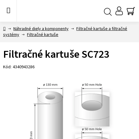
Prejsť
na
obsah
NÁ
Hľadať
KO
Domov
Náhradné diely a komponenty
Filtračné kartuše a filtračné
systémy
Filtračné kartuše
Filtračné kartuše SC723
Kód:
4340943286