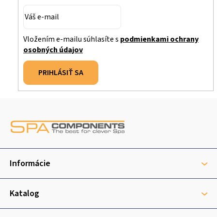
Vložením e-mailu súhlasíte s
podmienkami ochrany
osobných údajov
PRIHLÁSIŤ SA
Z
á
p
ä
t
Informácie
i
e
Katalog