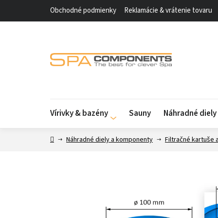
Prejsť
Obchodné podmienky
Reklamácie & vrátenie tovaru
na
obsah
Vírivky & bazény
Sauny
Náhradné diel
Domov
Náhradné diely a komponenty
Filtračné kartuše 