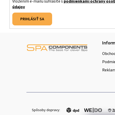
Vložením e-mailu súhlasíte s
podmienkami ochrany oso
údajov
PRIHLÁSIŤ SA
Z
Inform
á
Obchod
p
Podmie
ä
Reklamá
t
i
e
Spôsoby dopravy: