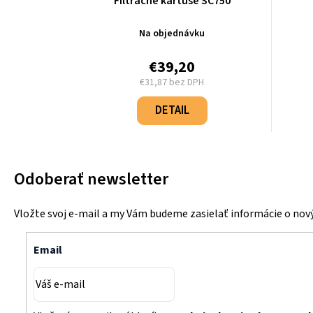
Filtračné kartuše SC750
Na objednávku
€39,20
€31,87 bez DPH
Jednotková
cena:
DETAIL
Odoberať newsletter
Vložte svoj e-mail a my Vám budeme zasielať informácie o no
Email