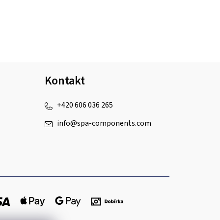
Kontakt
+420 606 036 265
info
@
spa-components.com