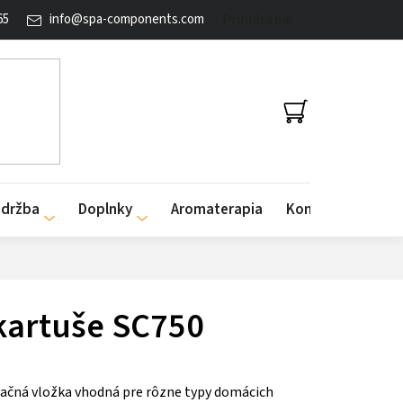
65
info
@
spa-components.com
Prihlásenie
NÁKUPNÝ
KOŠÍK
údržba
Doplnky
Aromaterapia
Kontakty
 kartuše SC750
tračná vložka vhodná pre rôzne typy domácich