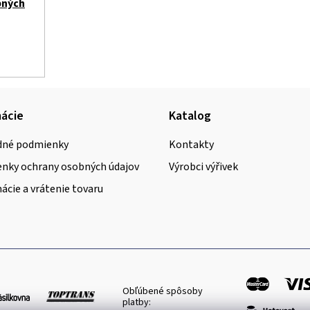
bných
ácie
Katalog
né podmienky
Kontakty
nky ochrany osobných údajov
Výrobci výřivek
cie a vrátenie tovaru
Obľúbené spôsoby
platby: