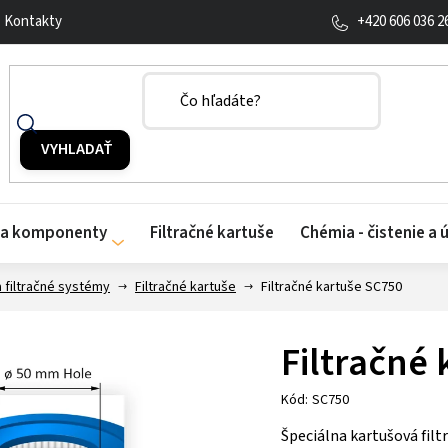
+420 606 036 2
Kontakty
y a komponenty
Filtračné kartuše
Chémia - čistenie a 
a filtračné systémy
Filtračné kartuše
Filtračné kartuše SC750
Filtračné
Kód:
SC750
Špeciálna kartušová fil