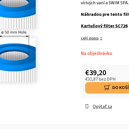
vírivých vaní a SWIM SPA.
Náhradou pre tento fil
Kartušový filter SC726
celý popis
Na objednávku
€39,20
€31,87 bez DPH
DO KOŠ
Opýtať sa