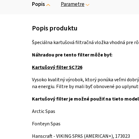
Popis
Parametre
Špeciálna kartušová filtračná vložka vhodná pre rô
Náhradou pre tento filter môže byť:
Kartušový filter SC726
Vysoko kvalitný výrobok, ktorý ponúka veľmi dobrý f
na energiu. Filtre by mali byť obnovené po uplynutí
Kartušový filter je možné použiť na tieto modely
Arctic Spas
Fonteyn Spas
Hanscraft - VIKING SPAS (AMERICAN+), 173023