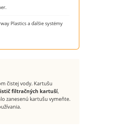
er.
rway Plastics a ďalšie systémy
m čistej vody. Kartušu
istič filtračných kartuší
,
alo zanesenú kartušu vymeňte.
užívania.