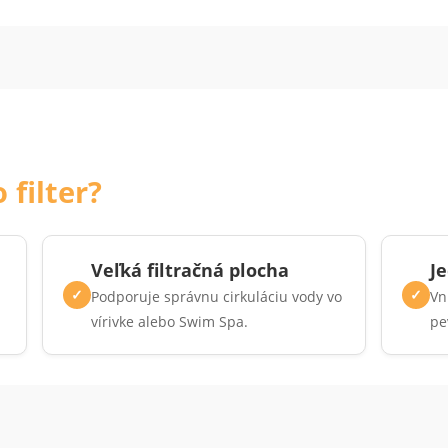
 filter?
Veľká filtračná plocha
J
✓
✓
Podporuje správnu cirkuláciu vody vo
Vn
vírivke alebo Swim Spa.
pe