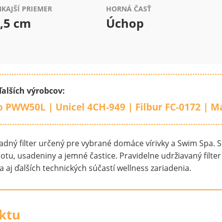
KAJŠÍ PRIEMER
HORNÁ ČASŤ
,5 cm
Úchop
lších výrobcov:
co PWW50L | Unicel 4CH-949 | Filbur FC-0172 | 
hradný filter určený pre vybrané domáce vírivky a Swim Spa.
u, usadeniny a jemné častice. Pravidelne udržiavaný filter 
aj ďalších technických súčastí wellness zariadenia.
ktu