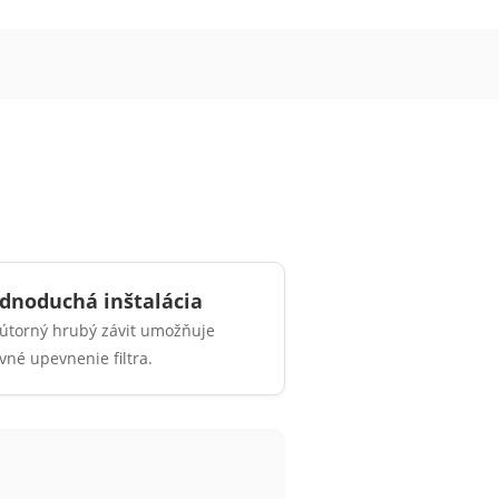
ednoduchá inštalácia
útorný hrubý závit umožňuje
vné upevnenie filtra.