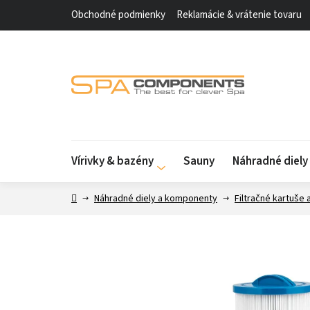
Prejsť
Obchodné podmienky
Reklamácie & vrátenie tovaru
na
obsah
Vírivky & bazény
Sauny
Náhradné diel
Domov
Náhradné diely a komponenty
Filtračné kartuše 