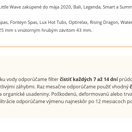
ittle Wave zakúpené do mája 2020, Bali, Legenda, Smart a Summ
 Spas, Fonteyn Spas, Lux Hot Tubs, Optirelax, Rising Dragon, Wate
× 125 mm s vnútorným hrubým závitom 43 mm.
oku vody odporúčame filter
čistiť každých 7 až 14 dní
prúdo
otlivými záhybmi. Raz mesačne odporúčame použiť vhodný
č
a organické usadeniny. Poškodenú, deformovanú alebo trv
 filtrácie odporúčame výmenu najneskôr po 12 mesiacoch po