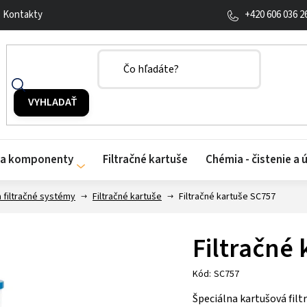
+420 606 036 2
Kontakty
y a komponenty
Filtračné kartuše
Chémia - čistenie a 
a filtračné systémy
Filtračné kartuše
Filtračné kartuše SC757
Filtračné
Kód:
SC757
Špeciálna kartušová fil