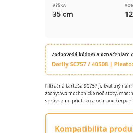
VÝŠKA
VON
35 cm
12
Zodpovedá kódom a označeniam ďa
Darlly SC757 / 40508 | Pleat
Filtračná kartuša SC757 je kvalitný ná
zachytáva mechanické nečistoty, mastnot
správnemu prietoku a ochrane čerpadla 
Kompatibilita produ