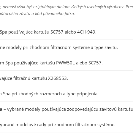
ou, nemusí však byť originálnym dielom všetkých uvedených výrobcov. 
útorného závitu a kód pôvodného filtra.
 Spa používajúce kartušu SC757 alebo 4CH-949.
né modely pri zhodnom filtračnom systéme a type závitu.
wim Spa používajúce kartušu PWW50L alebo SC757.
ajúce filtračnú kartušu X268553.
m Spa pri zhodných rozmeroch a type pripojenia.
a
– vybrané modely používajúce zodpovedajúcu závitovú kartušu
ybrané modelové rady pri zhodnom filtračnom systéme.