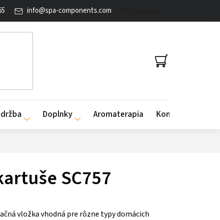
65
info
@
spa-components.com
Prihlásenie
NÁKUPNÝ
KOŠÍK
údržba
Doplnky
Aromaterapia
Kontakty
 kartuše SC757
tračná vložka vhodná pre rôzne typy domácich