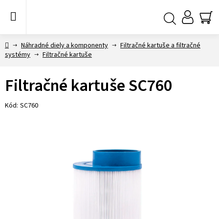
Prejsť
na
obsah
NÁ
Hľadať
KO
Domov
Náhradné diely a komponenty
Filtračné kartuše a filtračné
systémy
Filtračné kartuše
Filtračné kartuše SC760
Kód:
SC760