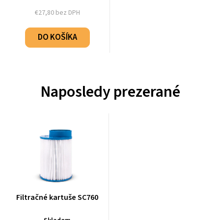
€27,80 bez DPH
DO KOŠÍKA
Naposledy prezerané
Filtračné kartuše SC760