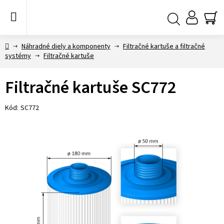
Prejsť
na
obsah
NÁ
Hľadať
KO
Domov
Náhradné diely a komponenty
Filtračné kartuše a filtračné
systémy
Filtračné kartuše
Filtračné kartuše SC772
Kód:
SC772