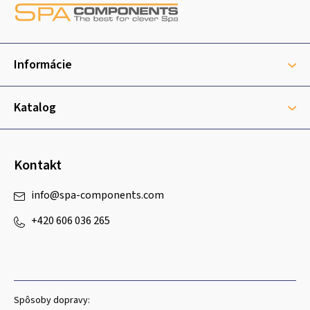
á
p
ä
t
Informácie
i
e
Katalog
Kontakt
info
@
spa-components.com
+420 606 036 265
Spôsoby dopravy: