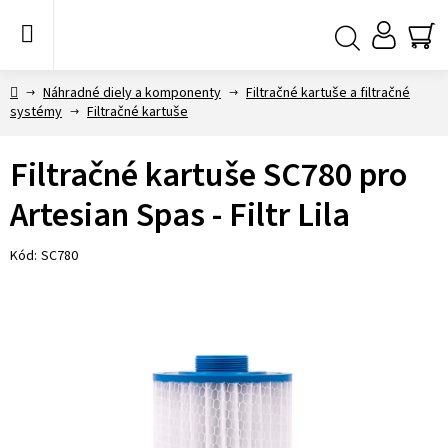
Prejsť
na
obsah
NÁ
Hľadať
KO
Domov
Náhradné diely a komponenty
Filtračné kartuše a filtračné
systémy
Filtračné kartuše
Filtračné kartuše SC780 pro
Artesian Spas - Filtr Lila
Kód:
SC780