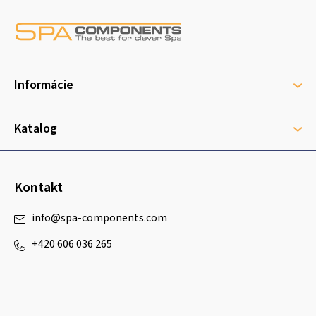
Z
á
p
ä
t
Informácie
i
e
Katalog
Kontakt
info
@
spa-components.com
+420 606 036 265