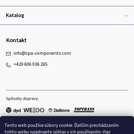
i
e
Katalog
Kontakt
info
@
spa-components.com
+420 606 036 265
Spôsoby dopravy:
Tento web používa súbory cookie. Ďalším prechádzaním
Obľúbené spôsoby platby:
tohto webu vyjadrujete súhlas s ich používaním. Viac