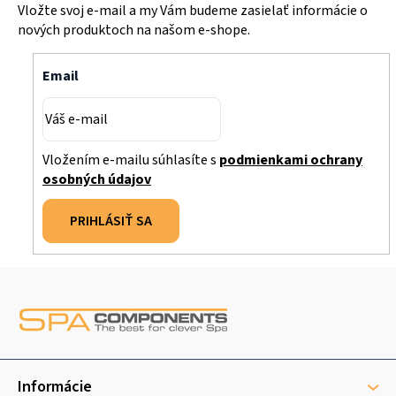
Vložte svoj e-mail a my Vám budeme zasielať informácie o
nových produktoch na našom e-shope.
Email
Vložením e-mailu súhlasíte s
podmienkami ochrany
osobných údajov
PRIHLÁSIŤ SA
Z
á
p
ä
t
Informácie