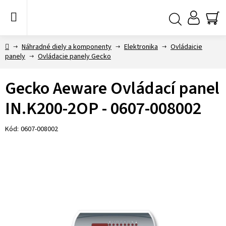
Prejsť
na
obsah
NÁ
Hľadať
KO
Domov
Náhradné diely a komponenty
Elektronika
Ovládaicie
panely
Ovládacie panely Gecko
Gecko Aeware Ovládací panel
IN.K200-2OP - 0607-008002
Kód:
0607-008002