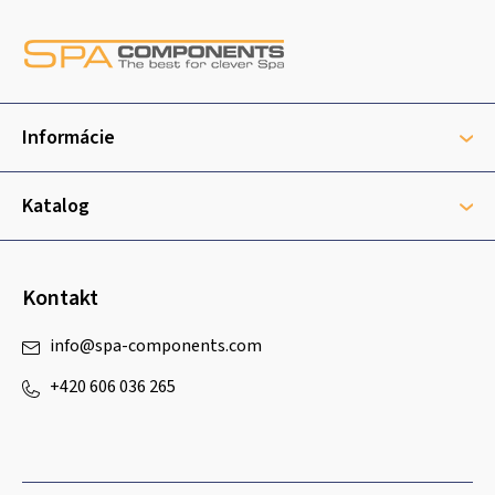
Z
á
p
ä
t
Informácie
i
e
Katalog
Kontakt
info
@
spa-components.com
+420 606 036 265