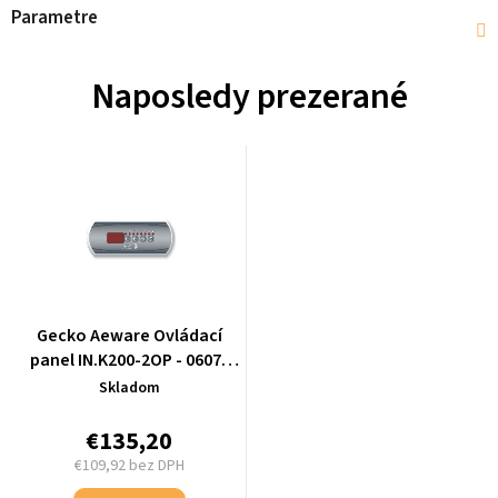
Parametre
Naposledy prezerané
Gecko Aeware Ovládací
panel IN.K200-2OP - 0607-
008002
Skladom
€135,20
€109,92 bez DPH
Jednotková