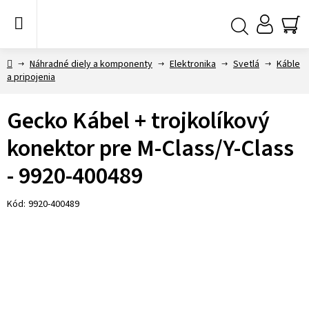
Prejsť
na
obsah
NÁ
Hľadať
KO
Domov
Náhradné diely a komponenty
Elektronika
Svetlá
Káble
a pripojenia
Gecko Kábel + trojkolíkový
konektor pre M-Class/Y-Class
- 9920-400489
Kód:
9920-400489