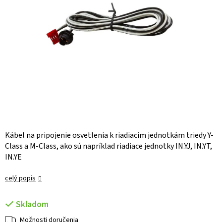
Kábel na pripojenie osvetlenia k riadiacim jednotkám triedy Y-
Class a M-Class, ako sú napríklad riadiace jednotky IN.YJ, IN.YT,
IN.YE
celý popis
Skladom
Možnosti doručenia