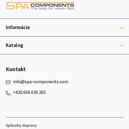
á
p
ä
t
Informácie
i
e
Katalog
Kontakt
info
@
spa-components.com
+420 606 036 265
Spôsoby dopravy: