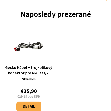
Naposledy prezerané
Gecko Kábel + trojkolíkový
konektor pre M-Class/Y-
Class - 9920-400489
Skladom
€35,90
€29,19 bez DPH
Jednotková
cena:
DETAIL