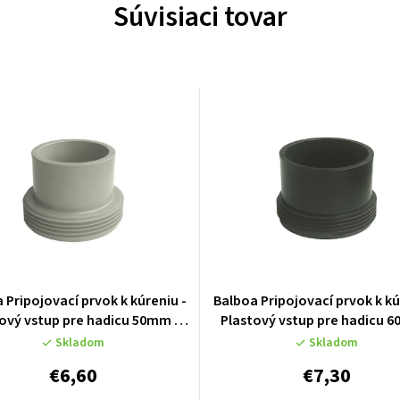
Súvisiaci tovar
 Pripojovací prvok k kúreniu -
Balboa Pripojovací prvok k kú
ový vstup pre hadicu 50mm -
Plastový vstup pre hadicu 
50084M
50085
Skladom
Skladom
€6,60
€7,30