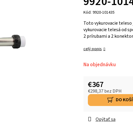
9920-101
Kód:
9920-101435
Toto vykurovacie teleso 
vykurovacie telesá od s
2 prírubami a 2 konektor
celý popis
Na objednávku
€367
€298,37 bez DPH
DO KOŠ
Opýtať sa