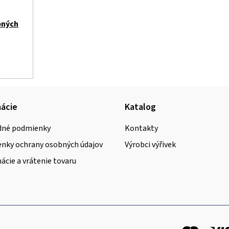
bných
ácie
Katalog
né podmienky
Kontakty
nky ochrany osobných údajov
Výrobci výřivek
cie a vrátenie tovaru