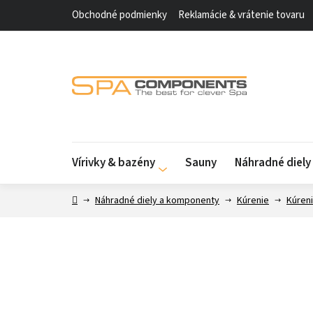
Prejsť
Obchodné podmienky
Reklamácie & vrátenie tovaru
na
obsah
Vírivky & bazény
Sauny
Náhradné diel
Domov
Náhradné diely a komponenty
Kúrenie
Kúreni