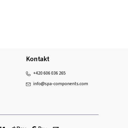
Kontakt
+420 606 036 265
info
@
spa-components.com