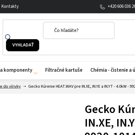
+420 606 036 2
Kontakty
y a komponenty
Filtračné kartuše
Chémia - čistenie a 
e do vírivky
Gecko Kúrenie HEAT.WAV pre IN.XE, IN.YE a IN.YT - 4.0kW - 9
Gecko Kúr
IN.XE, IN.Y