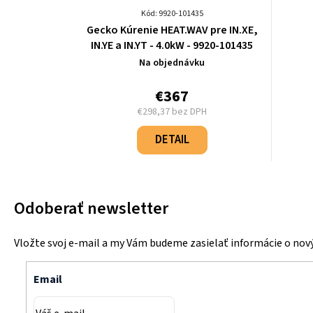
Kód: 9920-101435
Gecko Kúrenie HEAT.WAV pre IN.XE,
IN.YE a IN.YT - 4.0kW - 9920-101435
Na objednávku
€367
€298,37 bez DPH
Jednotková
cena:
DETAIL
Odoberať newsletter
Vložte svoj e-mail a my Vám budeme zasielať informácie o no
Email