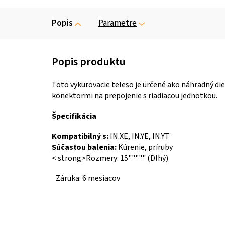
Popis
Parametre
Toto vykurovacie teleso je určené ako náhradný die
konektormi na prepojenie s riadiacou jednotkou.
Špecifikácia
Kompatibilný s:
IN.XE, IN.YE, IN.YT
Súčasťou balenia:
Kúrenie, príruby
< strong>Rozmery: 15""""" (Dlhý)
Záruka: 6 mesiacov