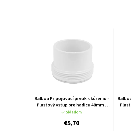
Balboa Pripojovací prvok k kúreniu -
Balboa
Plastový vstup pre hadicu 48mm -
Plast
50084
Skladom
€5,70