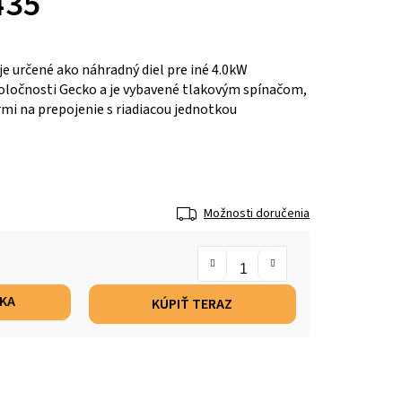
435
je určené ako náhradný diel pre iné 4.0kW
poločnosti Gecko a je vybavené tlakovým spínačom,
mi na prepojenie s riadiacou jednotkou
Možnosti doručenia
ÍKA
KÚPIŤ TERAZ