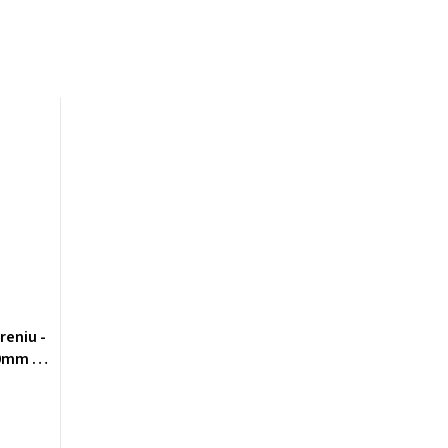
reniu -
60mm -