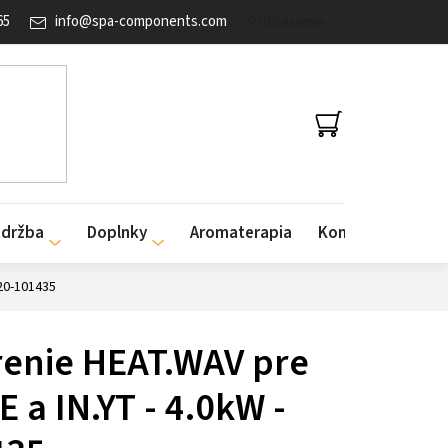
65
info
@
spa-components.com
Prihlásenie
NÁKUPNÝ
KOŠÍK
údržba
Doplnky
Aromaterapia
Kontakty
920-101435
enie HEAT.WAV pre
E a IN.YT - 4.0kW -