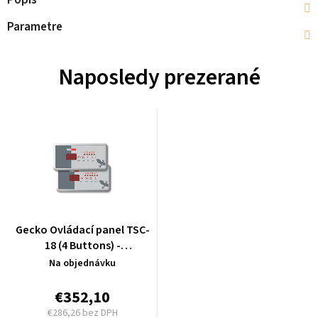
Popis
Parametre
Naposledy prezerané
Gecko Ovládací panel TSC-
18 (4 Buttons) -
BDLTSC18PPD
Na objednávku
€352,10
€286,26 bez DPH