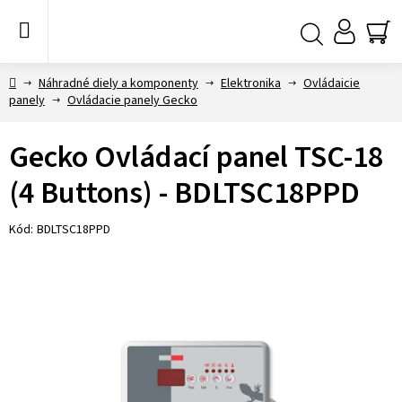
Prejsť
na
obsah
NÁ
Hľadať
KO
Domov
Náhradné diely a komponenty
Elektronika
Ovládaicie
panely
Ovládacie panely Gecko
Gecko Ovládací panel TSC-18
(4 Buttons) - BDLTSC18PPD
Kód:
BDLTSC18PPD