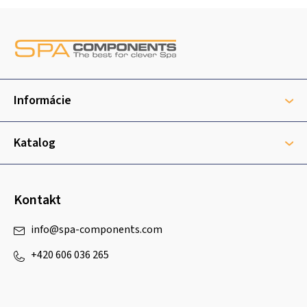
Z
á
p
ä
t
Informácie
i
e
Katalog
Kontakt
info
@
spa-components.com
+420 606 036 265