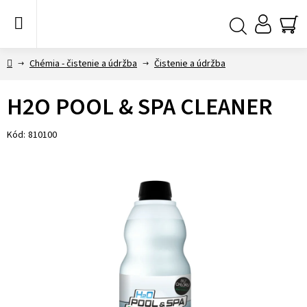
Prejsť
na
obsah
NÁ
Hľadať
KO
Domov
Chémia - čistenie a údržba
Čistenie a údržba
H2O POOL & SPA CLEANER
Kód:
810100