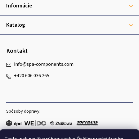
t
Informácie
i
e
Katalog
Kontakt
info
@
spa-components.com
+420 606 036 265
Spôsoby dopravy: